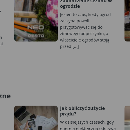
Zakończenie sezonu w
ogrodzie
y
Jesień to czas, kiedy ogród
zaczyna powoli
przygotowywać się do
zimowego odpoczynku, a
m
właściciele ogrodów stoją
bi
przed [...]
zne
Jak obliczyć zużycie
prądu?
W dzisiejszych czasach, gdy
energia elektryczna odgrywa