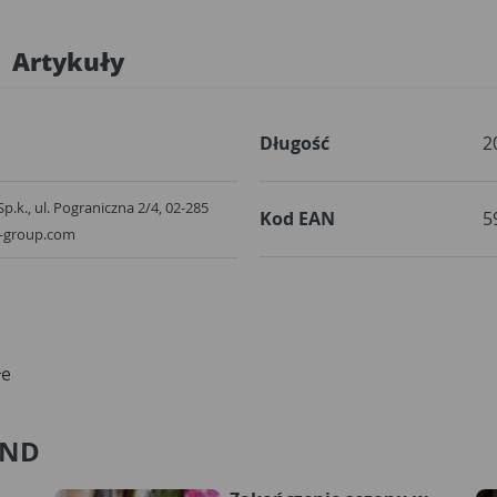
Artykuły
Długość
2
Sp.k., ul. Pograniczna 2/4, 02-285
Kod EAN
5
x-group.com
łe
AND