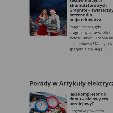
Zestaw narzędzi
akumulatorowych
Graphite – świąteczn
prezent dla
majsterkowicza
Święta to czas, gdy
pragniemy sprawić bliski
radość. Bliska Ci osoba lu
majsterkować? Mamy coś
specjalnie dla niej [...]
Porady w Artykuły elektryc
Jaki kompresor do
domu – olejowy czy
bezolejowy?
Sprężarka powietrza