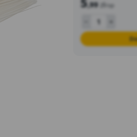
5
,99
zł
/op
Do