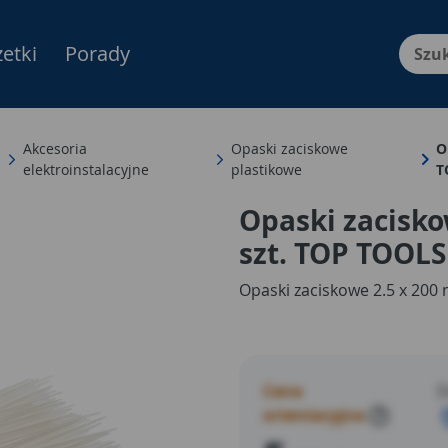
etki
Porady
Menu Produktów, nawigacja: E
Akcesoria
Opaski zaciskowe
O
elektroinstalacyjne
plastikowe
T
Opaski zacisko
szt. TOP TOOLS
Opaski zaciskowe 2.5 x 200 m
Cena
D
orientacyjna
?