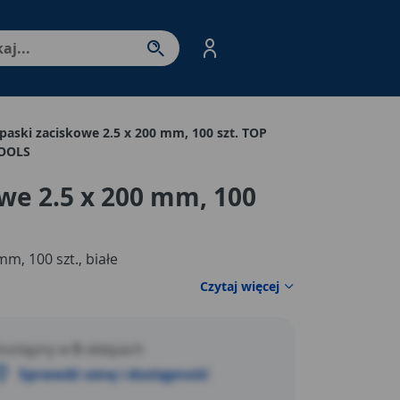
nter - przejdź do strony produktów. Spacja – otwórz/zamkni
paski zaciskowe 2.5 x 200 mm, 100 szt. TOP
OOLS
we 2.5 x 200 mm, 100
m, 100 szt., białe
Czytaj więcej
ostępny w
5
sklepach
Sprawdź cenę i dostępność