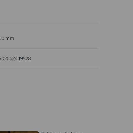
00 mm
902062449528