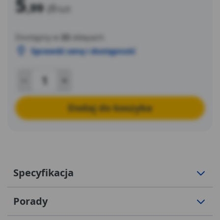
5
,99
zł
/szt
Dostępny w
33
sklepach
Sprawdź cenę i dostępność
Dodaj do koszyka
Specyfikacja
Porady