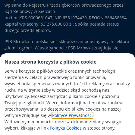
wpisana do Rejestru Przedsiębiorców prowadzonego przez
Sąd Rejonowy w Kielcach
pod nr KRS 0000661047, NIP 6551974439, REGON 366438684,
kapitał wpłacony: 53.275.000,00 zł. Spółka posiada status
dużego przedsiębiorcy.
PSB Mrówka to polska sieć sklepów samoobsługowych sektora
„dom i ogród”. W asortymencie PSB Mrówka znajdują się
materiały budowlane, artykuły wykończeniowe i dekoracyjne,
wyposażenie łazienek i kuchni, elektronarzędzia, a także
Nasza strona korzysta z plików cookie
artykuły związane z ogrodem i otoczeniem domu.
Serwis korzysta z plików cookie oraz innych technologii
śledzenia w celach prawidłowego funkcjonowania,
Obowiązek informacyjny
wyświetlania spersonalizowanych treści i reklamy oraz analizy
Polityka prywatności
ruchu na witrynie żeby wiedzieć skąd pochodzą nasi
użytkownicy. Możesz zarządzać plikami cookie z poziomu
Polityka Cookies
Twojej przeglądarki. Więcej informacji na temat warunków
Odbiór zużytego sprzętu
przechowywania lub dostępu do plików cookies na naszej
witrynie znajduje się w
Polityce Prywatności
.
W dowolnym momencie, możesz dokonać zmiany swojego
Wspierają nas:
wyboru klikając w link
Polityka Cookies
w stopce strony.