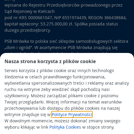
wpisana do Rejestru Przedsiębiorców prowadzonego przez
Sąd Rejonowy w Kielcach
pod nr KRS 0000661047, NIP 6551974439, REGON 366438684,
kapitał wpłacony: 53.275.000,00 zł. Spółka posiada status
dużego przedsiębiorcy.
PSB Mrówka to polska sieć sklepów samoobsługowych sektora
„dom i ogród”. W asortymencie PSB Mrówka znajdują się
materiały budowlane, artykuły wykończeniowe i dekoracyjne,
wyposażenie łazienek i kuchni, elektronarzędzia, a także
Nasza strona korzysta z plików cookie
artykuły związane z ogrodem i otoczeniem domu.
Serwis korzysta z plików cookie oraz innych technologii
śledzenia w celach prawidłowego funkcjonowania,
Obowiązek informacyjny
wyświetlania spersonalizowanych treści i reklamy oraz analizy
Polityka prywatności
ruchu na witrynie żeby wiedzieć skąd pochodzą nasi
użytkownicy. Możesz zarządzać plikami cookie z poziomu
Polityka Cookies
Twojej przeglądarki. Więcej informacji na temat warunków
Odbiór zużytego sprzętu
przechowywania lub dostępu do plików cookies na naszej
witrynie znajduje się w
Polityce Prywatności
.
W dowolnym momencie, możesz dokonać zmiany swojego
Wspierają nas:
wyboru klikając w link
Polityka Cookies
w stopce strony.