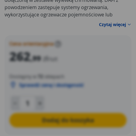
dołączoną w zestawie wylewką chrmowaną. DAFI z
powodzeniem zastępuje systemy ogrzewania,
wykorzystujące ogrzewacze pojemnościowe lub
przepływowe o znacznie większych wymiarach i
Czytaj więcej
mocach.
Cena orientacyjna
?
262
,99
zł
/szt
Dostępny w
72
sklepach
Sprawdź cenę i dostępność
Dodaj do koszyka