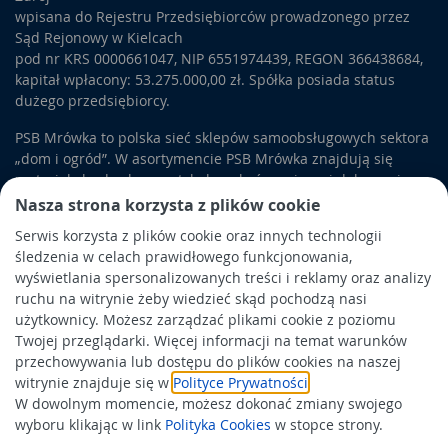
wpisana do Rejestru Przedsiębiorców prowadzonego przez
Sąd Rejonowy w Kielcach
pod nr KRS 0000661047, NIP 6551974439, REGON 366438684,
kapitał wpłacony: 53.275.000,00 zł. Spółka posiada status
dużego przedsiębiorcy.
PSB Mrówka to polska sieć sklepów samoobsługowych sektora
„dom i ogród”. W asortymencie PSB Mrówka znajdują się
materiały budowlane, artykuły wykończeniowe i dekoracyjne,
wyposażenie łazienek i kuchni, elektronarzędzia, a także
Nasza strona korzysta z plików cookie
artykuły związane z ogrodem i otoczeniem domu.
Serwis korzysta z plików cookie oraz innych technologii
śledzenia w celach prawidłowego funkcjonowania,
Obowiązek informacyjny
wyświetlania spersonalizowanych treści i reklamy oraz analizy
Polityka prywatności
ruchu na witrynie żeby wiedzieć skąd pochodzą nasi
użytkownicy. Możesz zarządzać plikami cookie z poziomu
Polityka Cookies
Twojej przeglądarki. Więcej informacji na temat warunków
Odbiór zużytego sprzętu
przechowywania lub dostępu do plików cookies na naszej
witrynie znajduje się w
Polityce Prywatności
.
W dowolnym momencie, możesz dokonać zmiany swojego
Wspierają nas:
wyboru klikając w link
Polityka Cookies
w stopce strony.