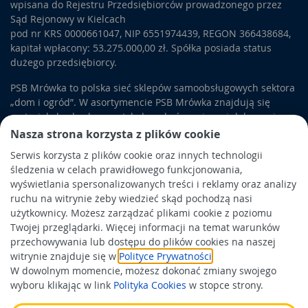
wpisana do Rejestru Przedsiębiorców prowadzonego przez
Sąd Rejonowy w Kielcach
pod nr KRS 0000661047, NIP 6551974439, REGON 366438684,
kapitał wpłacony: 53.275.000,00 zł. Spółka posiada status
dużego przedsiębiorcy.
PSB Mrówka to polska sieć sklepów samoobsługowych sektora
„dom i ogród”. W asortymencie PSB Mrówka znajdują się
materiały budowlane, artykuły wykończeniowe i dekoracyjne,
wyposażenie łazienek i kuchni, elektronarzędzia, a także
Nasza strona korzysta z plików cookie
artykuły związane z ogrodem i otoczeniem domu.
Serwis korzysta z plików cookie oraz innych technologii
śledzenia w celach prawidłowego funkcjonowania,
Obowiązek informacyjny
wyświetlania spersonalizowanych treści i reklamy oraz analizy
Polityka prywatności
ruchu na witrynie żeby wiedzieć skąd pochodzą nasi
użytkownicy. Możesz zarządzać plikami cookie z poziomu
Polityka Cookies
Twojej przeglądarki. Więcej informacji na temat warunków
Odbiór zużytego sprzętu
przechowywania lub dostępu do plików cookies na naszej
witrynie znajduje się w
Polityce Prywatności
.
W dowolnym momencie, możesz dokonać zmiany swojego
Wspierają nas:
wyboru klikając w link
Polityka Cookies
w stopce strony.