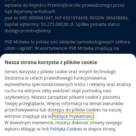
wpisana do Rejestru Przedsiębiorców prowadzonego przez
Sąd Rejonowy w Kielcach
pod nr KRS 0000661047, NIP 6551974439, REGON 366438684,
kapitał wpłacony: 53.275.000,00 zł. Spółka posiada status
dużego przedsiębiorcy.
PSB Mrówka to polska sieć sklepów samoobsługowych sektora
„dom i ogród”. W asortymencie PSB Mrówka znajdują się
materiały budowlane, artykuły wykończeniowe i dekoracyjne,
wyposażenie łazienek i kuchni, elektronarzędzia, a także
Nasza strona korzysta z plików cookie
artykuły związane z ogrodem i otoczeniem domu.
Serwis korzysta z plików cookie oraz innych technologii
śledzenia w celach prawidłowego funkcjonowania,
Obowiązek informacyjny
wyświetlania spersonalizowanych treści i reklamy oraz analizy
Polityka prywatności
ruchu na witrynie żeby wiedzieć skąd pochodzą nasi
użytkownicy. Możesz zarządzać plikami cookie z poziomu
Polityka Cookies
Twojej przeglądarki. Więcej informacji na temat warunków
Odbiór zużytego sprzętu
przechowywania lub dostępu do plików cookies na naszej
witrynie znajduje się w
Polityce Prywatności
.
W dowolnym momencie, możesz dokonać zmiany swojego
Wspierają nas:
wyboru klikając w link
Polityka Cookies
w stopce strony.