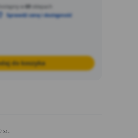
ostępny w
69
sklepach
Sprawdź cenę i dostępność
daj do koszyka
0 szt.