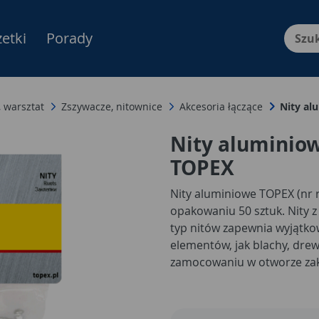
etki
Porady
Menu Produktów, nawigacja: E
 warsztat
Zszywacze, nitownice
Akcesoria łączące
Nity al
Nity aluminiow
TOPEX
Nity aluminiowe TOPEX (nr 
opakowaniu 50 sztuk. Nity z
typ nitów zapewnia wyjątko
elementów, jak blachy, drew
zamocowaniu w otworze zaku
stałe, odporne na poluzowa
jest do majsterkowiczów.