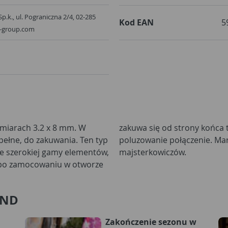
Sp.k., ul. Pograniczna 2/4, 02-285
Kod EAN
5
x-group.com
ymiarach 3.2 x 8 mm. W
rząc stałe, odporne na
 pełne, do zakuwania. Ten typ
PEX skierowana jest do
e szerokiej gamy elementów,
majsterkowiczów.
it po zamocowaniu w otworze
AND
Zakończenie sezonu w