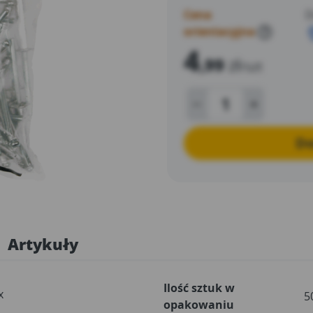
Cena
D
orientacyjna
?
4
,99
zł
/szt
Do
Artykuły
Ilość sztuk w
x
5
opakowaniu