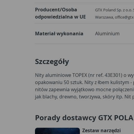
Producent/Osoba
GTX Poland Sp. z o.o. 
odpowiedzialna w UE
Warszawa, office@gt
Materiał wykonania
Aluminium
Szczegóły
Nity aluminiowe TOPEX (nr ref. 43E301) o w
zakuwa się od strony końca trzpienia, two
opakowaniu 50 sztuk. Nity z łbem kulistym -
poluzowanie połączenie. Marka TO
nitów zapewnia wyjątkowo mocne połączeni
jak blachy, drewno, tworzywa, skóry itp. N
Porady dostawcy GTX POL
Zestaw narzędzi