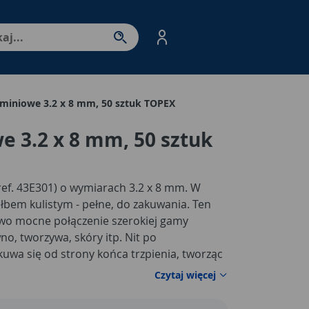
nter - przejdź do strony produktów. Spacja – otwórz/zamkni
uminiowe 3.2 x 8 mm, 50 sztuk TOPEX
e 3.2 x 8 mm, 50 sztuk
ref. 43E301) o wymiarach 3.2 x 8 mm. W
 łbem kulistym - pełne, do zakuwania. Ten
wo mocne połączenie szerokiej gamy
no, tworzywa, skóry itp. Nit po
wa się od strony końca trzpienia, tworząc
nie połączenie. Marka TOPEX skierowana
Czytaj więcej