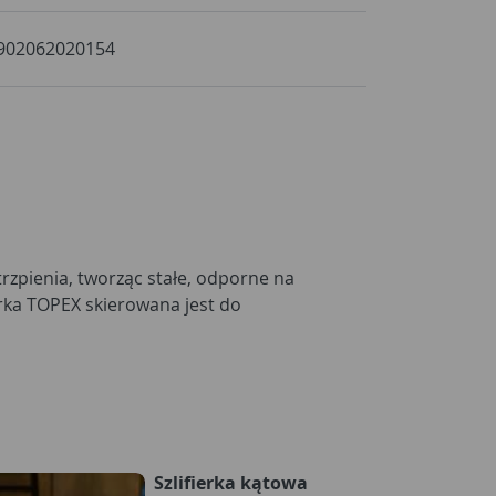
902062020154
Szlifierka kątowa