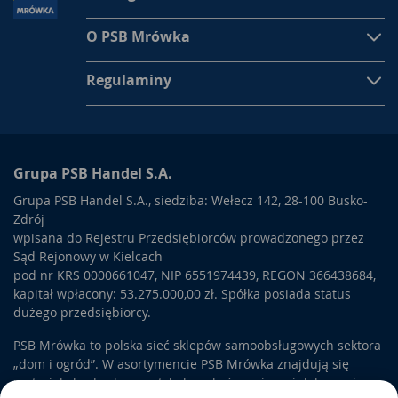
O PSB Mrówka
Regulaminy
Grupa PSB Handel S.A.
Grupa PSB Handel S.A., siedziba: Wełecz 142, 28-100 Busko-
Zdrój
wpisana do Rejestru Przedsiębiorców prowadzonego przez
Sąd Rejonowy w Kielcach
pod nr KRS 0000661047, NIP 6551974439, REGON 366438684,
kapitał wpłacony: 53.275.000,00 zł. Spółka posiada status
dużego przedsiębiorcy.
PSB Mrówka to polska sieć sklepów samoobsługowych sektora
„dom i ogród”. W asortymencie PSB Mrówka znajdują się
materiały budowlane, artykuły wykończeniowe i dekoracyjne,