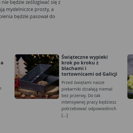
ie będzie ześlizgiwać się z
ą mydelniczce prosty, a
pienia będzie pasował do
Świąteczne wypieki
na
krok po kroku z
blachami i
tortownicami od Galicji
Przed świętami nasze
o
piekarniki działają niemal
bez przerwy. Do tak
intensywnej pracy będziesz
potrzebować odpowiednich
[...]