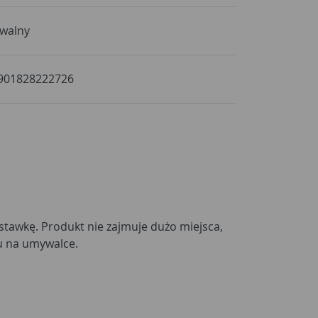
walny
901828222726
tawkę. Produkt nie zajmuje dużo miejsca,
u na umywalce.