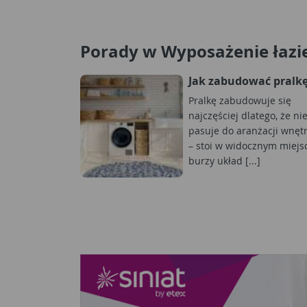
Porady w Wyposażenie łazi
Jak zabudować pralk
Pralkę zabudowuje się
najczęściej dlatego, że ni
pasuje do aranżacji wnęt
– stoi w widocznym miejs
burzy układ [...]