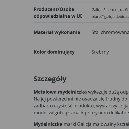
Producent/Osoba
Galicja Sp. z o.o., ul. 
odpowiedzialna w UE
biuro@galicja.debica.
Materiał wykonania
Stal chromowan
Kolor dominujący
Srebrny
Szczegóły
Metalowa mydelniczka
wykazuje dużą odpo
Na jej powierzchni nie osadza się trudny do
zadbać o czystość produktu, wystarczy co ja
model wilgotną szmatką z użyciem delikatn
Mydelniczka
marki Galicja ma owalny kszta