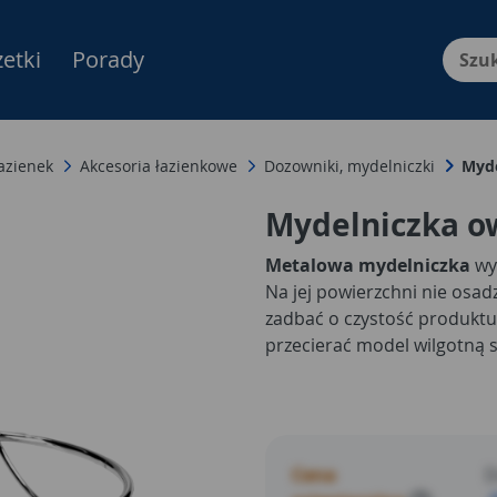
etki
Porady
Menu Produktów, nawigacja: E
azienek
Akcesoria łazienkowe
Dozowniki, mydelniczki
Myde
Mydelniczka o
Metalowa mydelniczka
wyk
Na jej powierzchni nie osad
zadbać o czystość produktu,
przecierać model wilgotną 
Cena
D