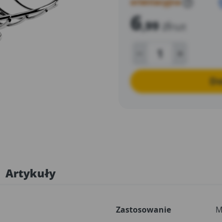
orientacyjna
?
6
,99
zł
/szt
Do
Artykuły
Zastosowanie
M