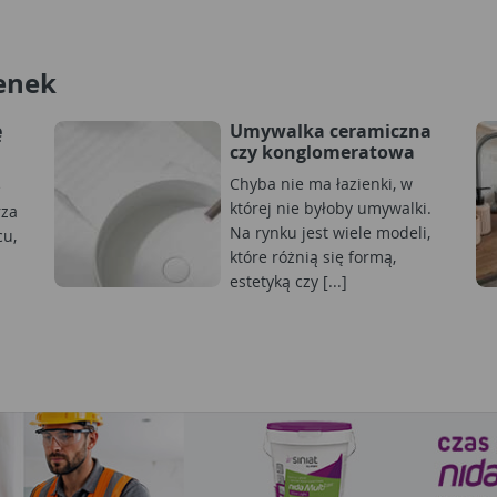
enek
ę
Umywalka ceramiczna
czy konglomeratowa
Chyba nie ma łazienki, w
e
której nie byłoby umywalki.
rza
Na rynku jest wiele modeli,
cu,
które różnią się formą,
estetyką czy [...]