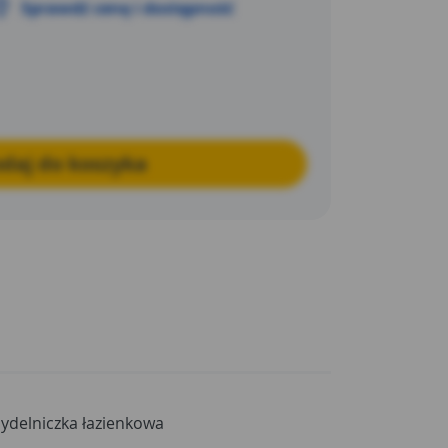
Sprawdź cenę i dostępność
daj do koszyka
ydelniczka łazienkowa