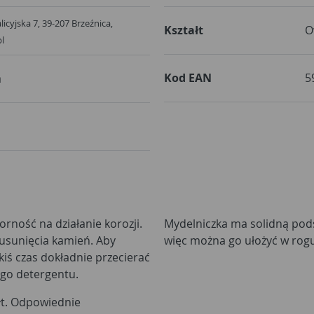
Galicyjska 7, 39-207 Brzeźnica,
Kształt
O
pl
Kod EAN
5
a
rność na działanie korozji.
Mydelniczka ma solidną pods
 usunięcia kamień. Aby
więc można go ułożyć w rog
kiś czas dokładnie przecierać
ego detergentu.
łt. Odpowiednie