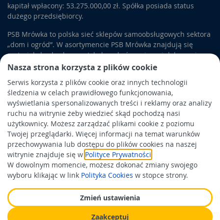
kapitał wpłacony: 53.275.000,00 zł. Spółka posiada status
dużego przedsiębiorcy.
PSB Mrówka to polska sieć sklepów samoobsługowych sektora
„dom i ogród”. W asortymencie PSB Mrówka znajdują się
materiały budowlane, artykuły wykończeniowe i dekoracyjne,
wyposażenie łazienek i kuchni, elektronarzędzia, a także
Nasza strona korzysta z plików cookie
artykuły związane z ogrodem i otoczeniem domu.
Serwis korzysta z plików cookie oraz innych technologii
śledzenia w celach prawidłowego funkcjonowania,
Obowiązek informacyjny
wyświetlania spersonalizowanych treści i reklamy oraz analizy
Polityka prywatności
ruchu na witrynie żeby wiedzieć skąd pochodzą nasi
użytkownicy. Możesz zarządzać plikami cookie z poziomu
Polityka Cookies
Twojej przeglądarki. Więcej informacji na temat warunków
Odbiór zużytego sprzętu
przechowywania lub dostępu do plików cookies na naszej
witrynie znajduje się w
Polityce Prywatności
.
W dowolnym momencie, możesz dokonać zmiany swojego
Wspierają nas:
wyboru klikając w link
Polityka Cookies
w stopce strony.
Zmień ustawienia
Zaakceptuj