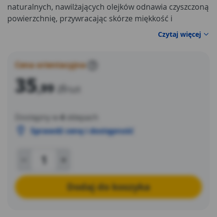
naturalnych, nawilżających olejków odnawia czyszczoną
powierzchnię, przywracając skórze miękkość i
elastyczność, chroni ją przed szkodliwym działaniem
Czytaj więcej
promieniowania UV. Jeden produkt, który czyści,
regeneruje i chroni!
Cena orientacyjna
?
35
,99
zł
/szt
Dostępny w
4
sklepach
Sprawdź cenę i dostępność
Dodaj do koszyka