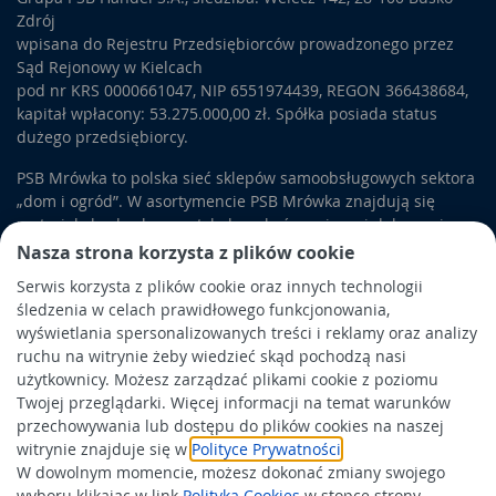
Zdrój
wpisana do Rejestru Przedsiębiorców prowadzonego przez
Sąd Rejonowy w Kielcach
pod nr KRS 0000661047, NIP 6551974439, REGON 366438684,
kapitał wpłacony: 53.275.000,00 zł. Spółka posiada status
dużego przedsiębiorcy.
PSB Mrówka to polska sieć sklepów samoobsługowych sektora
„dom i ogród”. W asortymencie PSB Mrówka znajdują się
materiały budowlane, artykuły wykończeniowe i dekoracyjne,
wyposażenie łazienek i kuchni, elektronarzędzia, a także
Nasza strona korzysta z plików cookie
artykuły związane z ogrodem i otoczeniem domu.
Serwis korzysta z plików cookie oraz innych technologii
śledzenia w celach prawidłowego funkcjonowania,
Obowiązek informacyjny
wyświetlania spersonalizowanych treści i reklamy oraz analizy
Polityka prywatności
ruchu na witrynie żeby wiedzieć skąd pochodzą nasi
użytkownicy. Możesz zarządzać plikami cookie z poziomu
Polityka Cookies
Twojej przeglądarki. Więcej informacji na temat warunków
Odbiór zużytego sprzętu
przechowywania lub dostępu do plików cookies na naszej
witrynie znajduje się w
Polityce Prywatności
.
W dowolnym momencie, możesz dokonać zmiany swojego
Wspierają nas:
wyboru klikając w link
Polityka Cookies
w stopce strony.