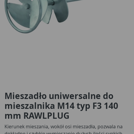
Mieszadło uniwersalne do
mieszalnika M14 typ F3 140
mm RAWLPLUG
Kierunek mieszania, wokół osi mieszadła, pozwala na
dokładne i szybkie wymieszanie dużych ilości sypkich