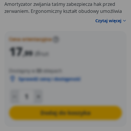
Amortyzator zwijania taśmy zabezpiecza hak przed
zerwaniem. Ergonomiczny kształt obudowy umożliwia
pewny i wygodny chwyt, a antypoślizgowy materiał
Czytaj więcej
zapewnia komfort i bezpieczeństwo podczas pracy.
Gwarantem niezawodności jest certyfikat MID. Marka
TOPEX skierowana jest do majsterkowiczów.
Cena orientacyjna
?
17
,99
zł
/szt
Dostępny w
33
sklepach
Sprawdź cenę i dostępność
Dodaj do koszyka