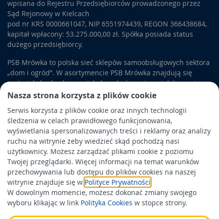
wpisana do Rejestru Przedsiębiorców prowadzonego przez
Sąd Rejonowy w Kielcach
pod nr KRS 0000661047, NIP 6551974439, REGON 366438684,
kapitał wpłacony: 53.275.000,00 zł. Spółka posiada status
dużego przedsiębiorcy.
PSB Mrówka to polska sieć sklepów samoobsługowych sektora
„dom i ogród”. W asortymencie PSB Mrówka znajdują się
materiały budowlane, artykuły wykończeniowe i dekoracyjne,
wyposażenie łazienek i kuchni, elektronarzędzia, a także
Nasza strona korzysta z plików cookie
artykuły związane z ogrodem i otoczeniem domu.
Serwis korzysta z plików cookie oraz innych technologii
śledzenia w celach prawidłowego funkcjonowania,
Obowiązek informacyjny
wyświetlania spersonalizowanych treści i reklamy oraz analizy
Polityka prywatności
ruchu na witrynie żeby wiedzieć skąd pochodzą nasi
użytkownicy. Możesz zarządzać plikami cookie z poziomu
Polityka Cookies
Twojej przeglądarki. Więcej informacji na temat warunków
Odbiór zużytego sprzętu
przechowywania lub dostępu do plików cookies na naszej
witrynie znajduje się w
Polityce Prywatności
.
W dowolnym momencie, możesz dokonać zmiany swojego
Wspierają nas:
wyboru klikając w link
Polityka Cookies
w stopce strony.