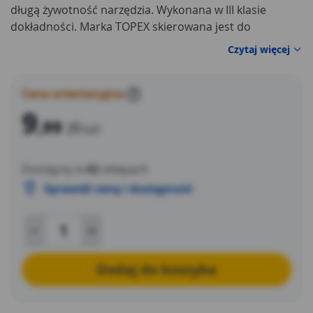
długą żywotność narzędzia. Wykonana w III klasie
dokładności. Marka TOPEX skierowana jest do
majsterkowiczów.
Czytaj więcej
Cena orientacyjna
?
9
,99
zł
/szt
Dostępny w
62
sklepach
Sprawdź cenę i dostępność
Dodaj do koszyka