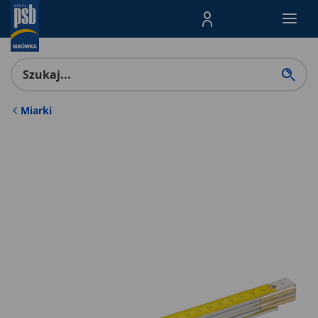
Menu Produktów, nawigacja: E
Miarki