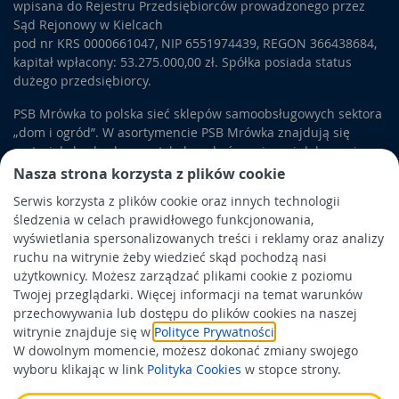
wpisana do Rejestru Przedsiębiorców prowadzonego przez
Sąd Rejonowy w Kielcach
pod nr KRS 0000661047, NIP 6551974439, REGON 366438684,
kapitał wpłacony: 53.275.000,00 zł. Spółka posiada status
dużego przedsiębiorcy.
PSB Mrówka to polska sieć sklepów samoobsługowych sektora
„dom i ogród”. W asortymencie PSB Mrówka znajdują się
materiały budowlane, artykuły wykończeniowe i dekoracyjne,
wyposażenie łazienek i kuchni, elektronarzędzia, a także
Nasza strona korzysta z plików cookie
artykuły związane z ogrodem i otoczeniem domu.
Serwis korzysta z plików cookie oraz innych technologii
śledzenia w celach prawidłowego funkcjonowania,
Obowiązek informacyjny
wyświetlania spersonalizowanych treści i reklamy oraz analizy
Polityka prywatności
ruchu na witrynie żeby wiedzieć skąd pochodzą nasi
użytkownicy. Możesz zarządzać plikami cookie z poziomu
Polityka Cookies
Twojej przeglądarki. Więcej informacji na temat warunków
Odbiór zużytego sprzętu
przechowywania lub dostępu do plików cookies na naszej
witrynie znajduje się w
Polityce Prywatności
.
W dowolnym momencie, możesz dokonać zmiany swojego
Wspierają nas:
wyboru klikając w link
Polityka Cookies
w stopce strony.