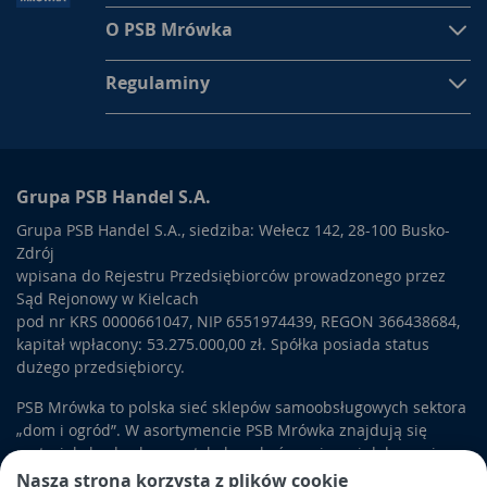
O PSB Mrówka
Regulaminy
Grupa PSB Handel S.A.
Grupa PSB Handel S.A., siedziba: Wełecz 142, 28-100 Busko-
Zdrój
wpisana do Rejestru Przedsiębiorców prowadzonego przez
Sąd Rejonowy w Kielcach
pod nr KRS 0000661047, NIP 6551974439, REGON 366438684,
kapitał wpłacony: 53.275.000,00 zł. Spółka posiada status
dużego przedsiębiorcy.
PSB Mrówka to polska sieć sklepów samoobsługowych sektora
„dom i ogród”. W asortymencie PSB Mrówka znajdują się
materiały budowlane, artykuły wykończeniowe i dekoracyjne,
wyposażenie łazienek i kuchni, elektronarzędzia, a także
Nasza strona korzysta z plików cookie