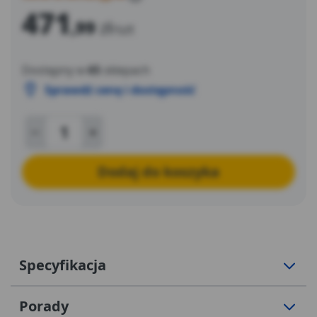
471
,99
zł
/szt
Dostępny w
65
sklepach
Sprawdź cenę i dostępność
Dodaj do koszyka
Specyfikacja
Porady