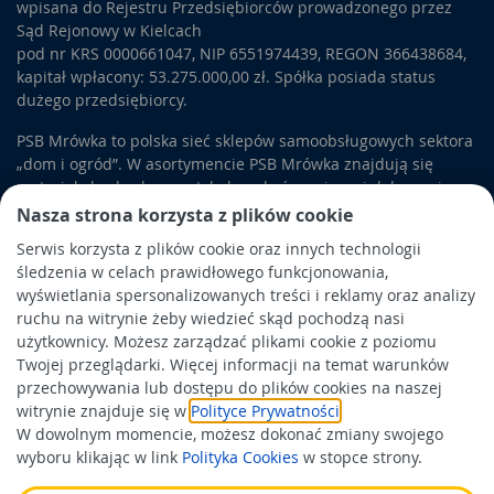
wpisana do Rejestru Przedsiębiorców prowadzonego przez
Sąd Rejonowy w Kielcach
pod nr KRS 0000661047, NIP 6551974439, REGON 366438684,
kapitał wpłacony: 53.275.000,00 zł. Spółka posiada status
dużego przedsiębiorcy.
PSB Mrówka to polska sieć sklepów samoobsługowych sektora
„dom i ogród”. W asortymencie PSB Mrówka znajdują się
materiały budowlane, artykuły wykończeniowe i dekoracyjne,
wyposażenie łazienek i kuchni, elektronarzędzia, a także
Nasza strona korzysta z plików cookie
artykuły związane z ogrodem i otoczeniem domu.
Serwis korzysta z plików cookie oraz innych technologii
śledzenia w celach prawidłowego funkcjonowania,
Obowiązek informacyjny
wyświetlania spersonalizowanych treści i reklamy oraz analizy
Polityka prywatności
ruchu na witrynie żeby wiedzieć skąd pochodzą nasi
użytkownicy. Możesz zarządzać plikami cookie z poziomu
Polityka Cookies
Twojej przeglądarki. Więcej informacji na temat warunków
Odbiór zużytego sprzętu
przechowywania lub dostępu do plików cookies na naszej
witrynie znajduje się w
Polityce Prywatności
.
W dowolnym momencie, możesz dokonać zmiany swojego
Wspierają nas:
wyboru klikając w link
Polityka Cookies
w stopce strony.