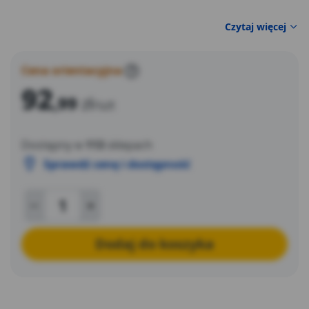
Czytaj więcej
Cena orientacyjna
?
92
,99
zł
/szt
Dostępny w
113
sklepach
Sprawdź cenę i dostępność
Dodaj do koszyka