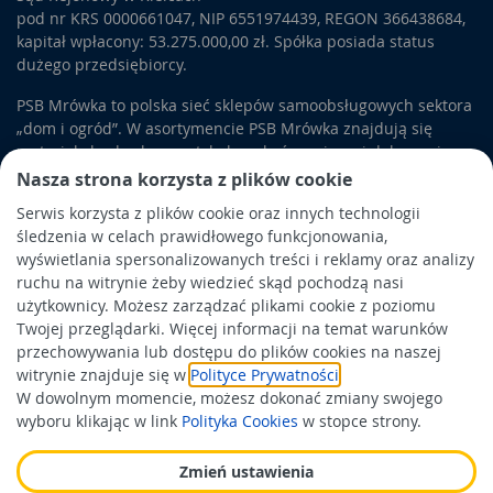
pod nr KRS 0000661047, NIP 6551974439, REGON 366438684,
kapitał wpłacony: 53.275.000,00 zł. Spółka posiada status
dużego przedsiębiorcy.
PSB Mrówka to polska sieć sklepów samoobsługowych sektora
„dom i ogród”. W asortymencie PSB Mrówka znajdują się
materiały budowlane, artykuły wykończeniowe i dekoracyjne,
wyposażenie łazienek i kuchni, elektronarzędzia, a także
Nasza strona korzysta z plików cookie
artykuły związane z ogrodem i otoczeniem domu.
Serwis korzysta z plików cookie oraz innych technologii
śledzenia w celach prawidłowego funkcjonowania,
Obowiązek informacyjny
wyświetlania spersonalizowanych treści i reklamy oraz analizy
Polityka prywatności
ruchu na witrynie żeby wiedzieć skąd pochodzą nasi
użytkownicy. Możesz zarządzać plikami cookie z poziomu
Polityka Cookies
Twojej przeglądarki. Więcej informacji na temat warunków
Odbiór zużytego sprzętu
przechowywania lub dostępu do plików cookies na naszej
witrynie znajduje się w
Polityce Prywatności
.
W dowolnym momencie, możesz dokonać zmiany swojego
Wspierają nas:
wyboru klikając w link
Polityka Cookies
w stopce strony.
Zmień ustawienia