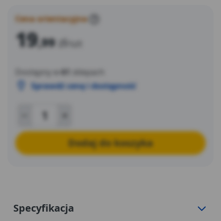
Cena orientacyjna
?
19
,99
zł
/szt
Dostępny w
61
sklepach
Sprawdź cenę i dostępność
Dodaj do koszyka
Specyfikacja