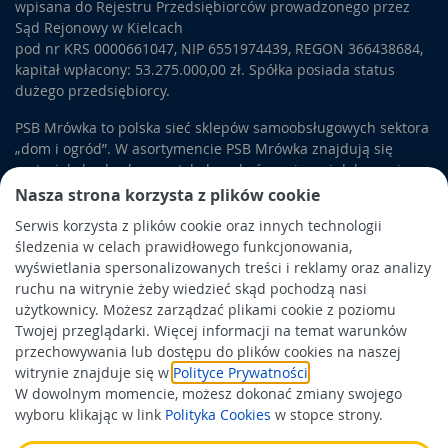
wpisana do Rejestru Przedsiębiorców prowadzonego przez
Sąd Rejonowy w Kielcach
pod nr KRS 0000661047, NIP 6551974439, REGON 366438684,
kapitał wpłacony: 53.275.000,00 zł. Spółka posiada status
dużego przedsiębiorcy.
PSB Mrówka to polska sieć sklepów samoobsługowych sektora
„dom i ogród”. W asortymencie PSB Mrówka znajdują się
materiały budowlane, artykuły wykończeniowe i dekoracyjne,
wyposażenie łazienek i kuchni, elektronarzędzia, a także
Nasza strona korzysta z plików cookie
artykuły związane z ogrodem i otoczeniem domu.
Serwis korzysta z plików cookie oraz innych technologii
śledzenia w celach prawidłowego funkcjonowania,
Obowiązek informacyjny
wyświetlania spersonalizowanych treści i reklamy oraz analizy
Polityka prywatności
ruchu na witrynie żeby wiedzieć skąd pochodzą nasi
użytkownicy. Możesz zarządzać plikami cookie z poziomu
Polityka Cookies
Twojej przeglądarki. Więcej informacji na temat warunków
Odbiór zużytego sprzętu
przechowywania lub dostępu do plików cookies na naszej
witrynie znajduje się w
Polityce Prywatności
.
W dowolnym momencie, możesz dokonać zmiany swojego
Wspierają nas:
wyboru klikając w link
Polityka Cookies
w stopce strony.