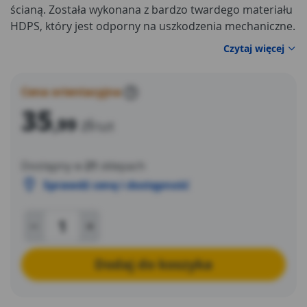
ścianą. Została wykonana z bardzo twardego materiału
HDPS, który jest odporny na uszkodzenia mechaniczne.
Jednocześnie jej prosty montaż do powierzchni przy
Czytaj więcej
użyciu kleju hybrydowego V2, pełna elastyczność w
zakresie docinania długości i tworzenia narożników
powoduje, że efekt finalnego wykończenia
Cena orientacyjna
?
pomieszczenia pozytywnie Cię zaskoczy.
35
,99
zł
/szt
Dostępny w
21
sklepach
Sprawdź cenę i dostępność
Dodaj do koszyka