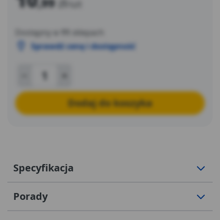
,99
zł
/szt
Dostępny w
11
sklepach
Sprawdź cenę i dostępność
Dodaj do koszyka
Specyfikacja
Porady