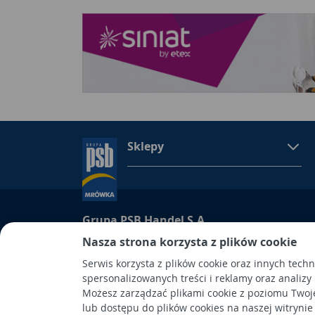
Sklepy
Grupa PSB Handel S.A.
Nasza strona korzysta z plików cookie
Grupa PSB Handel S.A., siedziba: Wełecz 142, 28-
wpisana do Rejestru Przedsiębiorców prowadzon
Serwis korzysta z plików cookie oraz innych tech
Kielcach
spersonalizowanych treści i reklamy oraz analizy
pod nr KRS 0000661047, NIP 6551974439, REGON
Możesz zarządzać plikami cookie z poziomu Twoj
kapitał wpłacony: 53.275.000,00 zł. Spółka posiad
lub dostępu do plików cookies na naszej witrynie