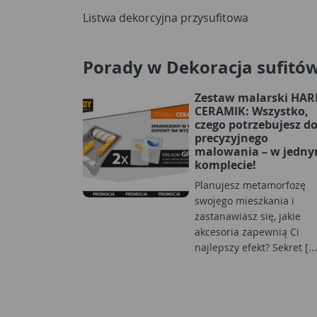
Listwa dekorcyjna przysufitowa
Porady w Dekoracja sufitó
Zestaw malarski HA
CERAMIK: Wszystko,
czego potrzebujesz d
precyzyjnego
malowania – w jedn
komplecie!
Planujesz metamorfozę
swojego mieszkania i
zastanawiasz się, jakie
akcesoria zapewnią Ci
najlepszy efekt? Sekret [...