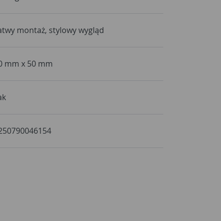
atwy montaż, stylowy wygląd
0 mm x 50 mm
ak
250790046154