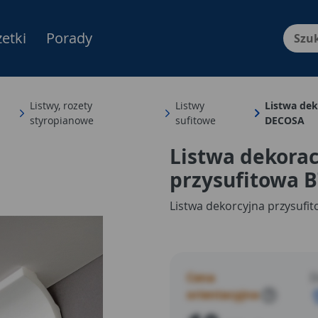
etki
Porady
Menu Produktów, nawigacja: E
Listwy, rozety
Listwy
Listwa dek
styropianowe
sufitowe
DECOSA
Listwa dekora
przysufitowa 
Listwa dekorcyjna przysufi
Cena
D
orientacyjna
?