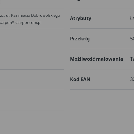
o.o., ul. Kazimierza Dobrowolskiego
Atrybuty
Ł
 saarpor@saarpor.com.pl
Przekrój
5
Możliwość malowania
T
Kod EAN
3