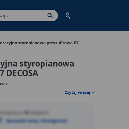
nter - przejdź do strony produktów. Spacja – otwórz/zamkni
oracyjna styropianowa przysufitowa B7
cyjna styropianowa
B7 DECOSA
towa
Czytaj więcej
ostępny w
16
sklepach
Sprawdź cenę i dostępność