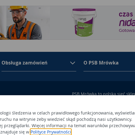
Obsługa zamówień
O PSB Mrówka
PSB Mrówka to polska sieć skl
asortymencie PSB Mrówka znajd
100 Busko-Zdrój
wykończeniowe i dekoracyjne, w
ego przez Sąd Rejonowy w
także artykuły związane z ogr
nologii śledzenia w celach prawidłowego funkcjonowania, wyświetla
 ruchu na witrynie żeby wiedzieć skąd pochodzą nasi użytkownicy.
 366438684,
Obowiązek
Po
ej przeglądarki. Więcej informacji na temat warunków przechowyw
a status dużego przedsiębiorcy.
informacyjny
 znajduje się w
Polityce Prywatności
.
Po