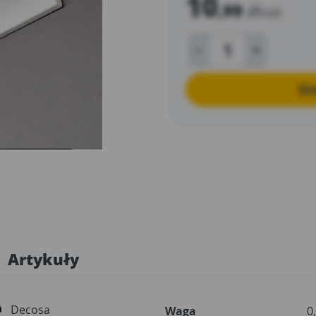
10
,99
zł
/szt
Do
Artykuły
Decosa
Waga
0