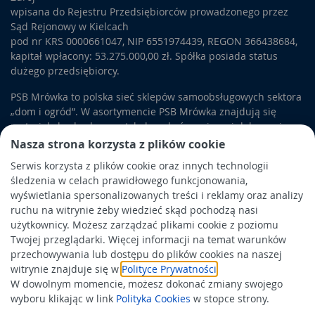
wpisana do Rejestru Przedsiębiorców prowadzonego przez
Sąd Rejonowy w Kielcach
pod nr KRS 0000661047, NIP 6551974439, REGON 366438684,
kapitał wpłacony: 53.275.000,00 zł. Spółka posiada status
dużego przedsiębiorcy.
PSB Mrówka to polska sieć sklepów samoobsługowych sektora
„dom i ogród”. W asortymencie PSB Mrówka znajdują się
materiały budowlane, artykuły wykończeniowe i dekoracyjne,
wyposażenie łazienek i kuchni, elektronarzędzia, a także
Nasza strona korzysta z plików cookie
artykuły związane z ogrodem i otoczeniem domu.
Serwis korzysta z plików cookie oraz innych technologii
śledzenia w celach prawidłowego funkcjonowania,
Obowiązek informacyjny
wyświetlania spersonalizowanych treści i reklamy oraz analizy
Polityka prywatności
ruchu na witrynie żeby wiedzieć skąd pochodzą nasi
użytkownicy. Możesz zarządzać plikami cookie z poziomu
Polityka Cookies
Twojej przeglądarki. Więcej informacji na temat warunków
Odbiór zużytego sprzętu
przechowywania lub dostępu do plików cookies na naszej
witrynie znajduje się w
Polityce Prywatności
.
W dowolnym momencie, możesz dokonać zmiany swojego
Wspierają nas:
wyboru klikając w link
Polityka Cookies
w stopce strony.