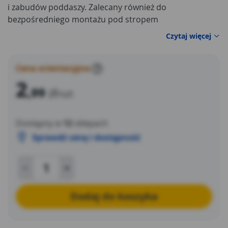
i zabudów poddaszy. Zalecany również do
bezpośredniego montażu pod stropem
niewymagającym poziomowania lub w systemie „sufit
Czytaj więcej
pod sufitem”. Spełnia wymagania ochrony
przeciwpożarowej.
Cena orientacyjna
?
2
,99
zł
/szt
Dostępny w
12
sklepach
Sprawdź cenę i dostępność
Dodaj do koszyka