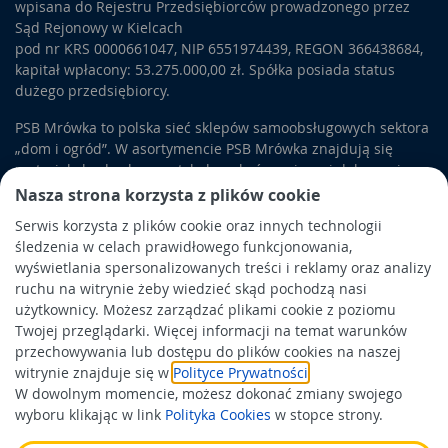
wpisana do Rejestru Przedsiębiorców prowadzonego przez
Sąd Rejonowy w Kielcach
pod nr KRS 0000661047, NIP 6551974439, REGON 366438684,
kapitał wpłacony: 53.275.000,00 zł. Spółka posiada status
dużego przedsiębiorcy.
PSB Mrówka to polska sieć sklepów samoobsługowych sektora
„dom i ogród”. W asortymencie PSB Mrówka znajdują się
materiały budowlane, artykuły wykończeniowe i dekoracyjne,
wyposażenie łazienek i kuchni, elektronarzędzia, a także
Nasza strona korzysta z plików cookie
artykuły związane z ogrodem i otoczeniem domu.
Serwis korzysta z plików cookie oraz innych technologii
śledzenia w celach prawidłowego funkcjonowania,
Obowiązek informacyjny
wyświetlania spersonalizowanych treści i reklamy oraz analizy
Polityka prywatności
ruchu na witrynie żeby wiedzieć skąd pochodzą nasi
użytkownicy. Możesz zarządzać plikami cookie z poziomu
Polityka Cookies
Twojej przeglądarki. Więcej informacji na temat warunków
Odbiór zużytego sprzętu
przechowywania lub dostępu do plików cookies na naszej
witrynie znajduje się w
Polityce Prywatności
.
W dowolnym momencie, możesz dokonać zmiany swojego
Wspierają nas:
wyboru klikając w link
Polityka Cookies
w stopce strony.