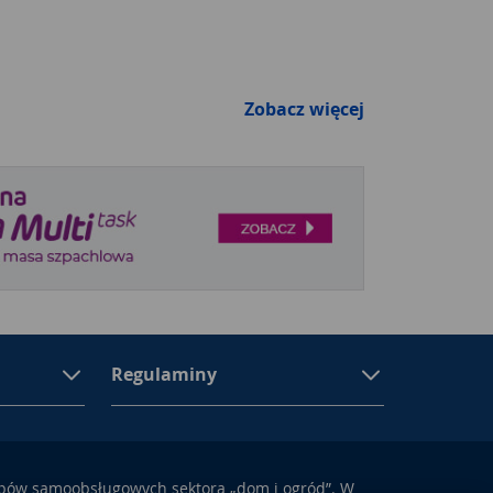
Zobacz więcej
Regulaminy
epów samoobsługowych sektora „dom i ogród”. W