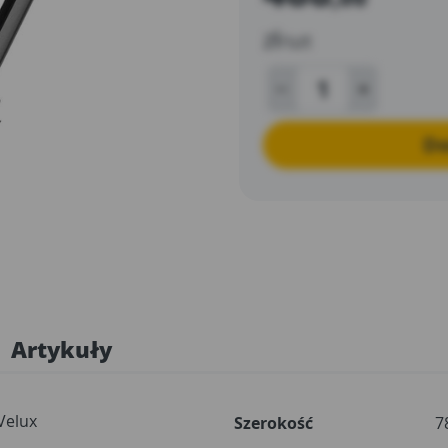
zł
/szt
Do
Artykuły
Velux
Szerokość
7