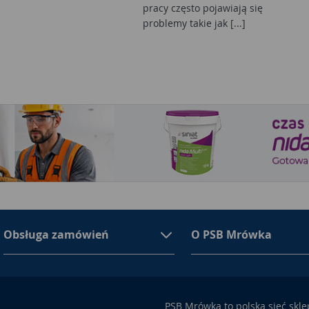
pracy często pojawiają się
problemy takie jak [...]
Obsługa zamówień
O PSB Mrówka
PSB Mrówka to polska sieć skl