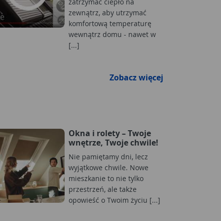
zatrzymać ciepło na
zewnątrz, aby utrzymać
komfortową temperaturę
wewnątrz domu - nawet w
[...]
Zobacz więcej
Okna i rolety – Twoje
wnętrze, Twoje chwile!
Nie pamiętamy dni, lecz
wyjątkowe chwile. Nowe
mieszkanie to nie tylko
przestrzeń, ale także
opowieść o Twoim życiu [...]