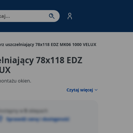
nter - przejdź do strony produktów. Spacja – otwórz/zamkni
erz uszczelniający 78x118 EDZ MK06 1000 VELUX
elniający 78x118 EDZ
LUX
montażu okien.
Czytaj więcej
ostępny w
5
sklepach
Sprawdź cenę i dostępność