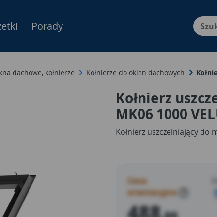
etki
Porady
Menu Produktów, nawigacja: E
kna dachowe, kołnierze
Kołnierze do okien dachowych
Kołni
Kołnierz uszcz
MK06 1000 VE
Kołnierz uszczelniający do 
Cena
D
orientacyjna
?
488
,00