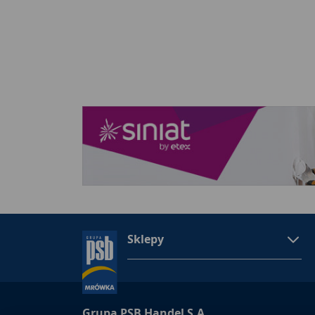
Sklepy
Grupa PSB Handel S.A.