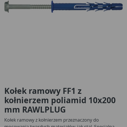
Kołek ramowy FF1 z
kołnierzem poliamid 10x200
mm RAWLPLUG
Kołek ramowy z kołnierzem przeznaczony do
mocowania twardych materiałów, jak stal. Specjalna