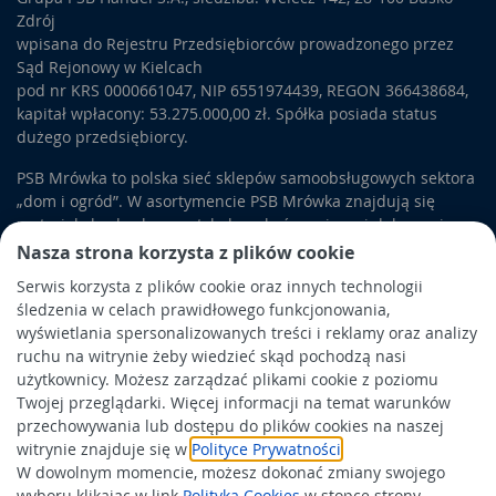
Zdrój
wpisana do Rejestru Przedsiębiorców prowadzonego przez
Sąd Rejonowy w Kielcach
pod nr KRS 0000661047, NIP 6551974439, REGON 366438684,
kapitał wpłacony: 53.275.000,00 zł. Spółka posiada status
dużego przedsiębiorcy.
PSB Mrówka to polska sieć sklepów samoobsługowych sektora
„dom i ogród”. W asortymencie PSB Mrówka znajdują się
materiały budowlane, artykuły wykończeniowe i dekoracyjne,
wyposażenie łazienek i kuchni, elektronarzędzia, a także
Nasza strona korzysta z plików cookie
artykuły związane z ogrodem i otoczeniem domu.
Serwis korzysta z plików cookie oraz innych technologii
śledzenia w celach prawidłowego funkcjonowania,
Obowiązek informacyjny
wyświetlania spersonalizowanych treści i reklamy oraz analizy
Polityka prywatności
ruchu na witrynie żeby wiedzieć skąd pochodzą nasi
użytkownicy. Możesz zarządzać plikami cookie z poziomu
Polityka Cookies
Twojej przeglądarki. Więcej informacji na temat warunków
Odbiór zużytego sprzętu
przechowywania lub dostępu do plików cookies na naszej
witrynie znajduje się w
Polityce Prywatności
.
W dowolnym momencie, możesz dokonać zmiany swojego
Wspierają nas:
wyboru klikając w link
Polityka Cookies
w stopce strony.