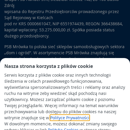
Zdrój
wpisana do Rejestru Przedsiębiorców prowadzonego przez
Sąd Rejonowy w Kielcach
pod nr KRS 0000661047, NIP 6551974439, REGON 366438684,
kapitał wpłacony: 53.275.000,00 zł. Spółka posiada status
dużego przedsiębiorcy.
PSB Mrówka to polska sieć sklepów samoobsługowych sektora
„dom i ogród”. W asortymencie PSB Mrówka znajdują się
materiały budowlane, artykuły wykończeniowe i dekoracyjne,
wyposażenie łazienek i kuchni, elektronarzędzia, a także
Nasza strona korzysta z plików cookie
artykuły związane z ogrodem i otoczeniem domu.
Serwis korzysta z plików cookie oraz innych technologii
śledzenia w celach prawidłowego funkcjonowania,
Obowiązek informacyjny
wyświetlania spersonalizowanych treści i reklamy oraz analizy
Polityka prywatności
ruchu na witrynie żeby wiedzieć skąd pochodzą nasi
użytkownicy. Możesz zarządzać plikami cookie z poziomu
Polityka Cookies
Twojej przeglądarki. Więcej informacji na temat warunków
Odbiór zużytego sprzętu
przechowywania lub dostępu do plików cookies na naszej
witrynie znajduje się w
Polityce Prywatności
.
W dowolnym momencie, możesz dokonać zmiany swojego
Wspierają nas:
wyboru klikając w link
Polityka Cookies
w stopce strony.