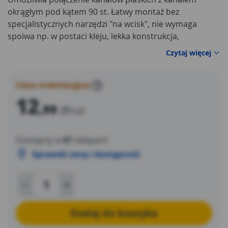
okrągłym pod kątem 90 st. Łatwy montaż bez
specjalistycznych narzędzi "na wcisk", nie wymaga
spoiwa np. w postaci kleju, lekka konstrukcja,
estetyczny wygląd, zalecana temperatura użytkowania
Czytaj więcej
od - 20 do 50 st. C
Cena orientacyjna
?
12
,99
zł
/szt
Dostępny w
87
sklepach
Sprawdź cenę i dostępność
Dodaj do koszyka