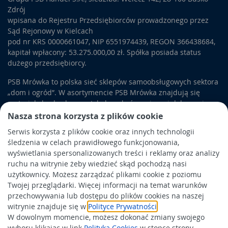
Zdrój
wpisana do Rejestru Przedsiębiorców prowadzonego przez
Sąd Rejonowy w Kielcach
pod nr KRS 0000661047, NIP 6551974439, REGON 366438684,
kapitał wpłacony: 53.275.000,00 zł. Spółka posiada status
dużego przedsiębiorcy.
PSB Mrówka to polska sieć sklepów samoobsługowych sektora
„dom i ogród”. W asortymencie PSB Mrówka znajdują się
materiały budowlane, artykuły wykończeniowe i dekoracyjne,
wyposażenie łazienek i kuchni, elektronarzędzia, a także
Nasza strona korzysta z plików cookie
artykuły związane z ogrodem i otoczeniem domu.
Serwis korzysta z plików cookie oraz innych technologii
śledzenia w celach prawidłowego funkcjonowania,
Obowiązek informacyjny
wyświetlania spersonalizowanych treści i reklamy oraz analizy
Polityka prywatności
ruchu na witrynie żeby wiedzieć skąd pochodzą nasi
użytkownicy. Możesz zarządzać plikami cookie z poziomu
Polityka Cookies
Twojej przeglądarki. Więcej informacji na temat warunków
Odbiór zużytego sprzętu
przechowywania lub dostępu do plików cookies na naszej
witrynie znajduje się w
Polityce Prywatności
.
W dowolnym momencie, możesz dokonać zmiany swojego
Wspierają nas:
wyboru klikając w link
Polityka Cookies
w stopce strony.