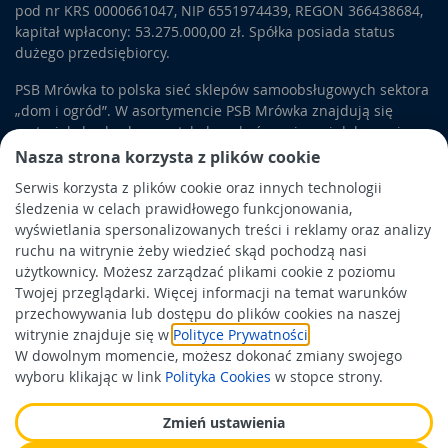
pod nr KRS 0000661047, NIP 6551974439, REGON 366438684,
kapitał wpłacony: 53.275.000,00 zł. Spółka posiada status
dużego przedsiębiorcy.
PSB Mrówka to polska sieć sklepów samoobsługowych sektora
„dom i ogród”. W asortymencie PSB Mrówka znajdują się
materiały budowlane, artykuły wykończeniowe i dekoracyjne,
wyposażenie łazienek i kuchni, elektronarzędzia, a także
Nasza strona korzysta z plików cookie
artykuły związane z ogrodem i otoczeniem domu.
Serwis korzysta z plików cookie oraz innych technologii
śledzenia w celach prawidłowego funkcjonowania,
Obowiązek informacyjny
wyświetlania spersonalizowanych treści i reklamy oraz analizy
Polityka prywatności
ruchu na witrynie żeby wiedzieć skąd pochodzą nasi
użytkownicy. Możesz zarządzać plikami cookie z poziomu
Polityka Cookies
Twojej przeglądarki. Więcej informacji na temat warunków
Odbiór zużytego sprzętu
przechowywania lub dostępu do plików cookies na naszej
witrynie znajduje się w
Polityce Prywatności
.
W dowolnym momencie, możesz dokonać zmiany swojego
Wspierają nas:
wyboru klikając w link
Polityka Cookies
w stopce strony.
Zmień ustawienia