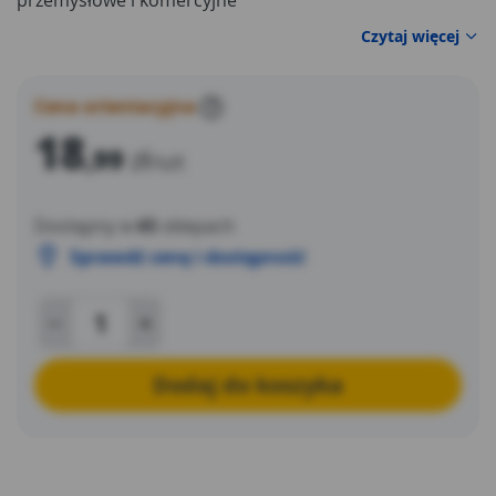
przemysłowe i komercyjne
Czytaj więcej
Cena orientacyjna
?
18
,99
zł
/szt
Dostępny w
65
sklepach
Sprawdź cenę i dostępność
Dodaj do koszyka