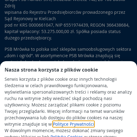
Zdrój
wpisana do Rejestru Przedsiębiorców prowadzonego przez
Sąd Rejonowy w Kielcach
pod nr KRS 0000661047, NIP 6551974439, REGON 366438684,
kapitał wpłacony: 53.275.000,00 zł. Spółka posiada status
dużego przedsiębiorcy.
PSB Mrówka to polska sieć sklepów samoobsługowych sektora
„dom i ogród”. W asortymencie PSB Mrówka znajdują się
materiały budowlane, artykuły wykończeniowe i dekoracyjne,
wyposażenie łazienek i kuchni, elektronarzędzia, a także
Nasza strona korzysta z plików cookie
artykuły związane z ogrodem i otoczeniem domu.
Serwis korzysta z plików cookie oraz innych technologii
śledzenia w celach prawidłowego funkcjonowania,
Obowiązek informacyjny
wyświetlania spersonalizowanych treści i reklamy oraz analizy
Polityka prywatności
ruchu na witrynie żeby wiedzieć skąd pochodzą nasi
użytkownicy. Możesz zarządzać plikami cookie z poziomu
Polityka Cookies
Twojej przeglądarki. Więcej informacji na temat warunków
Odbiór zużytego sprzętu
przechowywania lub dostępu do plików cookies na naszej
witrynie znajduje się w
Polityce Prywatności
.
W dowolnym momencie, możesz dokonać zmiany swojego
Wspierają nas:
wyboru klikając w link
Polityka Cookies
w stopce strony.