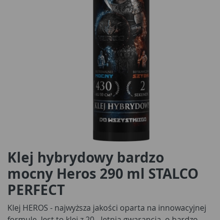
Klej hybrydowy bardzo
mocny Heros 290 ml STALCO
PERFECT
Klej HEROS - najwyższa jakości oparta na innowacyjnej
formule. Jest to klej z 20 - letnią gwarancją, o bardzo