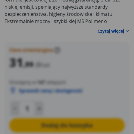
niskiej emisji, spełniający najwyższe standardy
bezpieczenieństwa, higieny środowiska i klimatu.
Ekstremalnie mocny i szybki klej MS Polimer o
natychmiastowej przyczepności początkowej (2
Czytaj więcej
sekundy) i wytrzymałości końcowej (430 kg/10 cmm2)
po 72 godzinach. Doskonały do użytku wewnętrz i na
zewnętrz.
Cena orientacyjna
?
31
,99
zł
/szt
Dostępny w
147
sklepach
Sprawdź cenę i dostępność
Dodaj do koszyka