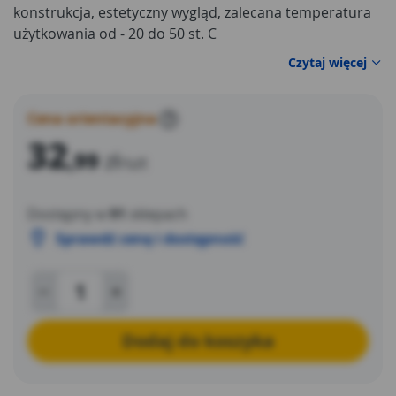
konstrukcja, estetyczny wygląd, zalecana temperatura
użytkowania od - 20 do 50 st. C
Czytaj więcej
Cena orientacyjna
?
32
,99
zł
/szt
Dostępny w
91
sklepach
Sprawdź cenę i dostępność
Dodaj do koszyka