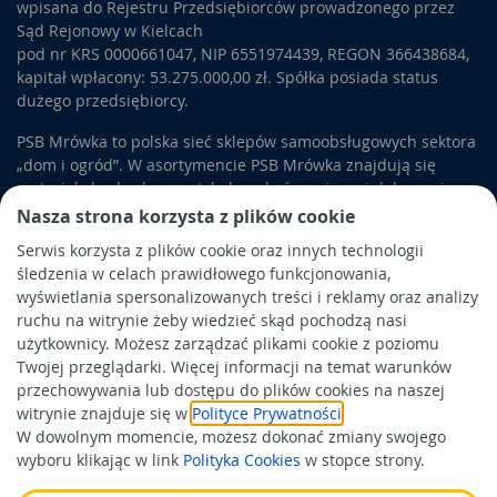
wpisana do Rejestru Przedsiębiorców prowadzonego przez
Sąd Rejonowy w Kielcach
pod nr KRS 0000661047, NIP 6551974439, REGON 366438684,
kapitał wpłacony: 53.275.000,00 zł. Spółka posiada status
dużego przedsiębiorcy.
PSB Mrówka to polska sieć sklepów samoobsługowych sektora
„dom i ogród”. W asortymencie PSB Mrówka znajdują się
materiały budowlane, artykuły wykończeniowe i dekoracyjne,
wyposażenie łazienek i kuchni, elektronarzędzia, a także
Nasza strona korzysta z plików cookie
artykuły związane z ogrodem i otoczeniem domu.
Serwis korzysta z plików cookie oraz innych technologii
śledzenia w celach prawidłowego funkcjonowania,
Obowiązek informacyjny
wyświetlania spersonalizowanych treści i reklamy oraz analizy
Polityka prywatności
ruchu na witrynie żeby wiedzieć skąd pochodzą nasi
użytkownicy. Możesz zarządzać plikami cookie z poziomu
Polityka Cookies
Twojej przeglądarki. Więcej informacji na temat warunków
Odbiór zużytego sprzętu
przechowywania lub dostępu do plików cookies na naszej
witrynie znajduje się w
Polityce Prywatności
.
W dowolnym momencie, możesz dokonać zmiany swojego
Wspierają nas:
wyboru klikając w link
Polityka Cookies
w stopce strony.