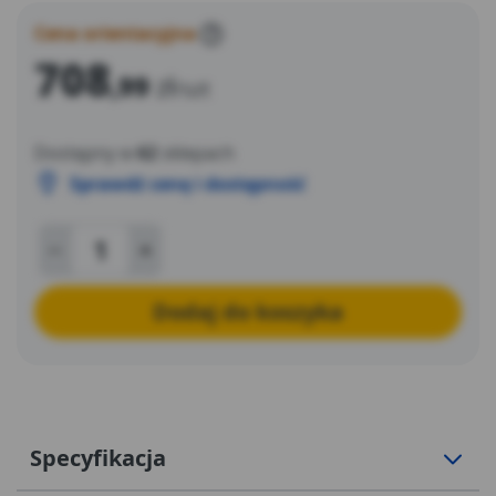
Cena orientacyjna
?
708
,99
zł
/szt
Dostępny w
62
sklepach
Sprawdź cenę i dostępność
Dodaj do koszyka
Specyfikacja