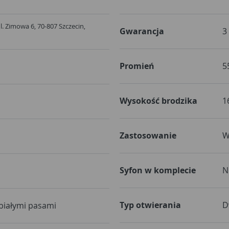
l. Zimowa 6, 70-807 Szczecin,
Gwarancja
3
Promień
5
Wysokość brodzika
1
Zastosowanie
W
Syfon w komplecie
N
Typ otwierania
D
białymi pasami