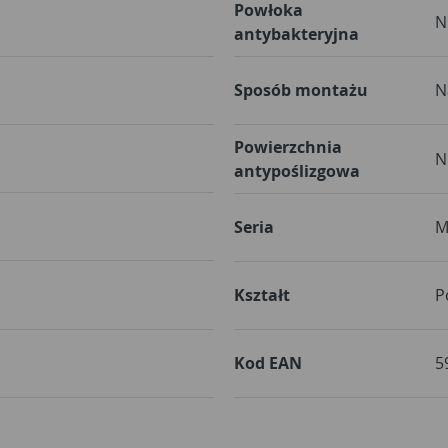
Powłoka
N
antybakteryjna
Sposób montażu
N
Powierzchnia
N
antypoślizgowa
Seria
M
Kształt
P
Kod EAN
5