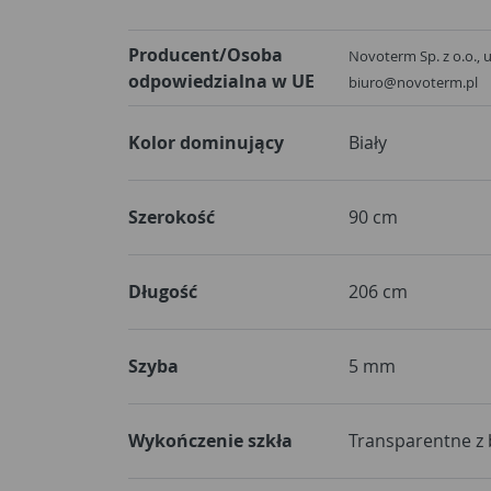
Producent/Osoba
Novoterm Sp. z o.o., u
odpowiedzialna w UE
biuro@novoterm.pl
Kolor dominujący
Biały
Szerokość
90 cm
Długość
206 cm
Szyba
5 mm
Wykończenie szkła
Transparentne z 