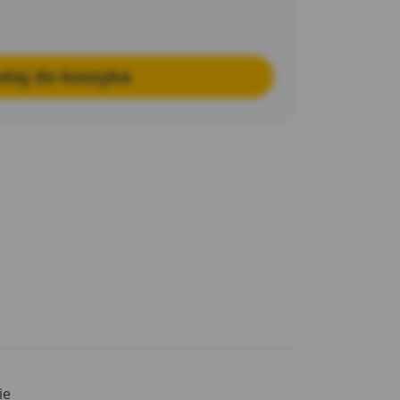
daj do koszyka
ie