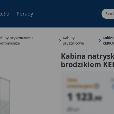
etki
Porady
Menu Produktów, nawigacja: E
abiny prysznicowe i
Kabiny
Kabin
ydromasaże
prysznicowe
KERR
Kabina natrysk
brodzikiem KE
Cena
D
orientacyjna
?
1 123
,99
zł
/szt