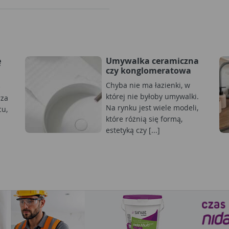
ę
Umywalka ceramiczna
czy konglomeratowa
Chyba nie ma łazienki, w
e
której nie byłoby umywalki.
rza
Na rynku jest wiele modeli,
cu,
które różnią się formą,
estetyką czy [...]