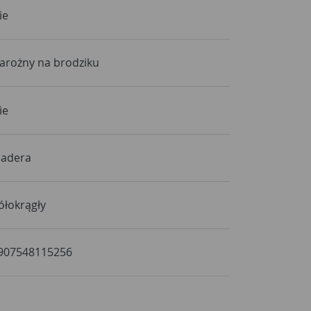
ie
arożny na brodziku
ie
adera
ółokrągły
907548115256