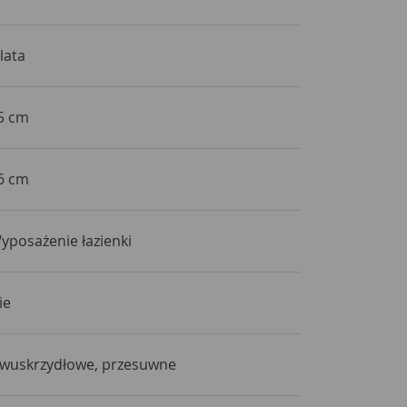
 lata
5 cm
6 cm
yposażenie łazienki
ie
wuskrzydłowe, przesuwne