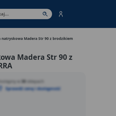
nter - przejdź do strony produktów. Spacja – otwórz/zamkni
a natryskowa Madera Str 90 z brodzikiem
A
owa Madera Str 90 z
RRA
ostępny w
30
sklepach
Sprawdź cenę i dostępność