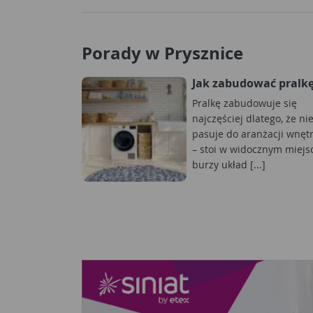
Porady w Prysznice
Jak zabudować pralk
Pralkę zabudowuje się
najczęściej dlatego, że ni
pasuje do aranżacji wnęt
– stoi w widocznym miejs
burzy układ [...]