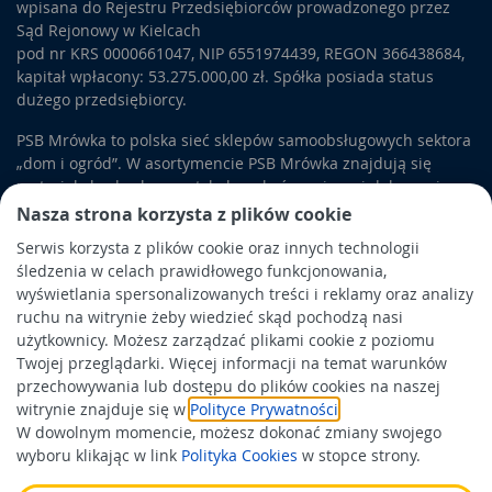
wpisana do Rejestru Przedsiębiorców prowadzonego przez
Sąd Rejonowy w Kielcach
pod nr KRS 0000661047, NIP 6551974439, REGON 366438684,
kapitał wpłacony: 53.275.000,00 zł. Spółka posiada status
dużego przedsiębiorcy.
PSB Mrówka to polska sieć sklepów samoobsługowych sektora
„dom i ogród”. W asortymencie PSB Mrówka znajdują się
materiały budowlane, artykuły wykończeniowe i dekoracyjne,
wyposażenie łazienek i kuchni, elektronarzędzia, a także
Nasza strona korzysta z plików cookie
artykuły związane z ogrodem i otoczeniem domu.
Serwis korzysta z plików cookie oraz innych technologii
śledzenia w celach prawidłowego funkcjonowania,
Obowiązek informacyjny
wyświetlania spersonalizowanych treści i reklamy oraz analizy
Polityka prywatności
ruchu na witrynie żeby wiedzieć skąd pochodzą nasi
użytkownicy. Możesz zarządzać plikami cookie z poziomu
Polityka Cookies
Twojej przeglądarki. Więcej informacji na temat warunków
Odbiór zużytego sprzętu
przechowywania lub dostępu do plików cookies na naszej
witrynie znajduje się w
Polityce Prywatności
.
W dowolnym momencie, możesz dokonać zmiany swojego
Wspierają nas:
wyboru klikając w link
Polityka Cookies
w stopce strony.