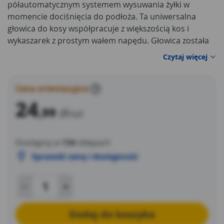
półautomatycznym systemem wysuwania żyłki w
momencie dociśnięcia do podłoża. Ta uniwersalna
głowica do kosy współpracuje z większością kos i
wykaszarek z prostym wałem napędu. Głowica została
wykonana z wytrzymałego tworzywa sztucznego,
Czytaj więcej
dlatego jest lekka i z łatwością zamontujesz ją w swoim
urządzeniu. Ponadto korpus głowicy jest wytrzymały i
odporny na ścieranie, dlatego możesz być pewny, że
Cena orientacyjna
?
produkt będzie Ci dobrze służył przez długi czas.
24
,99
zł
/szt
Dostępny w
134
sklepach
Sprawdź cenę i dostępność
Dodaj do koszyka