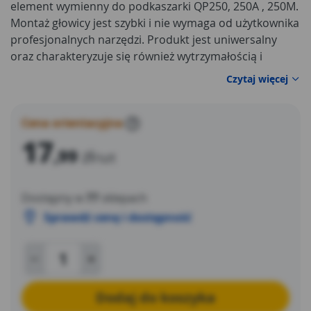
element wymienny do podkaszarki QP250, 250A , 250M.
Montaż głowicy jest szybki i nie wymaga od użytkownika
profesjonalnych narzędzi. Produkt jest uniwersalny
oraz charakteryzuje się również wytrzymałością i
odpornością na uszkodzenia mechaniczne. W naszej
Czytaj więcej
ofercie znajdziesz również wiele innych akcesoriów do
urządzeń w Twoim ogrodzie.
Cena orientacyjna
?
17
,99
zł
/szt
Dostępny w
77
sklepach
Sprawdź cenę i dostępność
Dodaj do koszyka