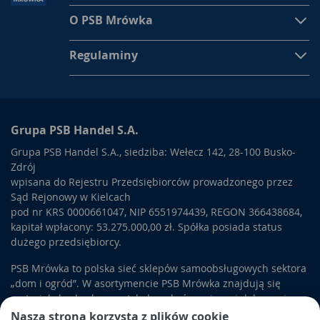
O PSB Mrówka
Regulaminy
Grupa PSB Handel S.A.
Grupa PSB Handel S.A., siedziba: Wełecz 142, 28-100 Busko-
Zdrój
wpisana do Rejestru Przedsiębiorców prowadzonego przez
Sąd Rejonowy w Kielcach
pod nr KRS 0000661047, NIP 6551974439, REGON 366438684,
kapitał wpłacony: 53.275.000,00 zł. Spółka posiada status
dużego przedsiębiorcy.
PSB Mrówka to polska sieć sklepów samoobsługowych sektora
„dom i ogród”. W asortymencie PSB Mrówka znajdują się
materiały budowlane, artykuły wykończeniowe i dekoracyjne,
wyposażenie łazienek i kuchni, elektronarzędzia, a także
Nasza strona korzysta z plików cookie