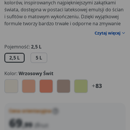
kolorów, inspirowanych najpiękniejszymi zakątkami
świata, dostępna w postaci lateksowej emulsji do ścian
i sufitów o matowym wykończeniu. Dzięki wyjątkowej
formule tworzy bardzo trwałe i odporne na zmywanie
powłoki, zachowując idealny wygląd i kolor ścian. Dulux
Czytaj więcej
niezmiennie podpowiada trendy kolorów. W tym roku
to nadal skandynawskie szarości. W palecie znajduje się
Pojemność:
2,5 L
aż 15 odcieni do wyboru: od delikatnych jak Okruch
2,5 L
5 L
Lodu lub Polarna Mgiełka do zdecydowanych Grafitowy
Zmierzch lub prawie czarna Nocna Wyprawa.
Kolor:
Wrzosowy Świt
83
Cena orientacyjna
?
69
,99
zł
/szt