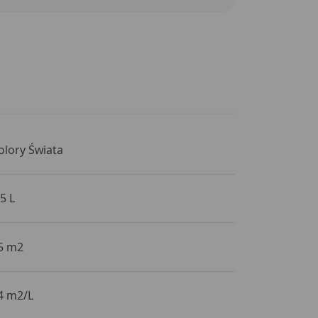
olory Świata
,5 L
5 m2
4 m2/L