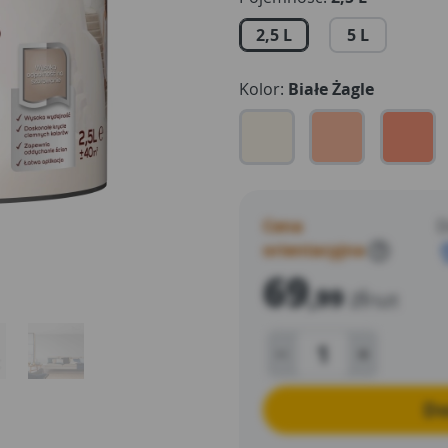
czarna Nocna Wyprawa.
2,5 L
5 L
Kolor:
Białe Żagle
Cena
D
orientacyjna
?
69
,99
zł
/szt
Do