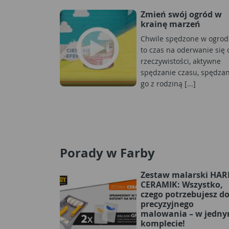
Zmień swój ogród w
krainę marzeń
Chwile spędzone w ogrod
to czas na oderwanie się 
rzeczywistości, aktywne
spędzanie czasu, spędzan
go z rodziną [...]
Porady w Farby
Zestaw malarski HA
CERAMIK: Wszystko,
czego potrzebujesz d
precyzyjnego
malowania – w jedn
komplecie!