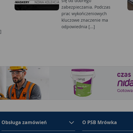
się od dobrego
zabezpieczania. Podczas
prac wykończeniowych
kluczowe znaczenie ma
odpowiednia [...]
]
Obsługa zamówień
O PSB Mrówka