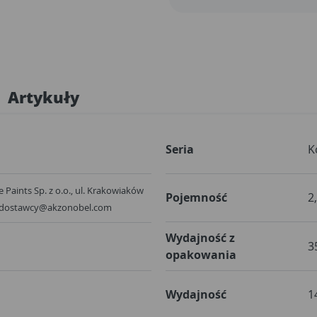
Artykuły
Seria
K
 Paints Sp. z o.o., ul. Krakowiaków
Pojemność
2
, dostawcy@akzonobel.com
Wydajność z
3
opakowania
Wydajność
1