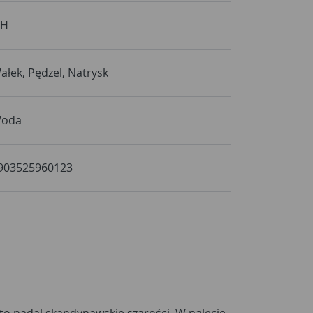
 H
ałek, Pędzel, Natrysk
oda
903525960123