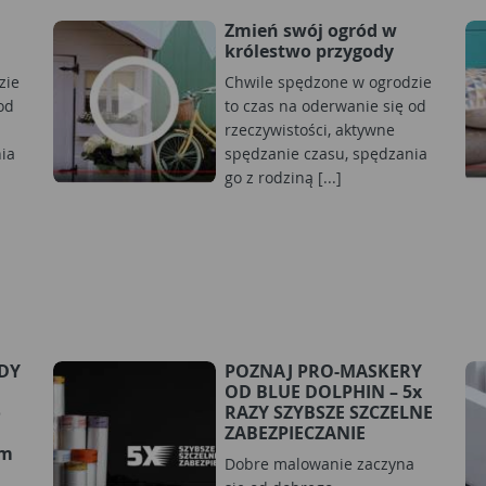
Zmień swój ogród w
królestwo przygody
zie
Chwile spędzone w ogrodzie
od
to czas na oderwanie się od
rzeczywistości, aktywne
ia
spędzanie czasu, spędzania
go z rodziną [...]
RDY
POZNAJ PRO-MASKERY
OD BLUE DOLPHIN – 5x
o
RAZY SZYBSZE SZCZELNE
ZABEZPIECZANIE
ym
Dobre malowanie zaczyna