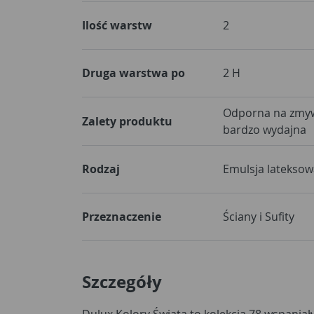
Ilość warstw
2
Druga warstwa po
2 H
Odporna na zmywa
Zalety produktu
bardzo wydajna
Rodzaj
Emulsja lateksow
Przeznaczenie
Ściany i Sufity
Szczegóły
Dulux Kolory Świata to kolekcja 78 wspania
trendy kolorów. W tym roku to nadal skandy