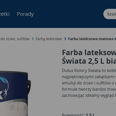
etki
Porady
Menu Produktów, nawigacja: E
 do ścian, sufitów
Farby kolorowe
Farba lateksowa matowa Ko
Farba latekso
Świata 2,5 L b
Dulux Kolory Świata to kole
najpiękniejszymi zakątkami 
emulsji do ścian i sufitów
formule tworzy bardzo trwa
zachowując idealny wygląd 
trendy kolorów. W tym roku
znajduje się aż 15 odcieni 
lub Polarna Mgiełka do zde
Pojemność:
2,5 L