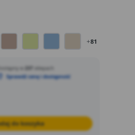
81
ostępny w
237
sklepach
Sprawdź cenę i dostępność
daj do koszyka