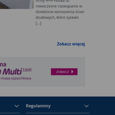
firmy H+H Polska to
nowoczesne rozwiązanie w
dziedzinie wznoszenia ścian
działowych, które zyskało
[...]
Zobacz więcej
Regulaminy