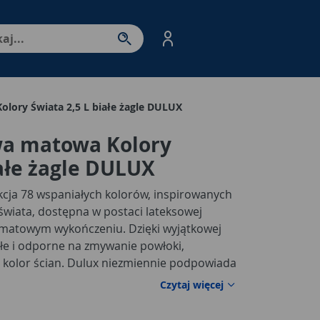
nter - przejdź do strony produktów. Spacja – otwórz/zamkni
lory Świata 2,5 L białe żagle DULUX
wa matowa Kolory
iałe żagle DULUX
kcja 78 wspaniałych kolorów, inspirowanych
świata, dostępna w postaci lateksowej
 o matowym wykończeniu. Dzięki wyjątkowej
łe i odporne na zmywanie powłoki,
i kolor ścian. Dulux niezmiennie podpowiada
 to nadal skandynawskie szarości. W palecie
Czytaj więcej
do wyboru: od delikatnych jak Okruch Lodu
cydowanych Grafitowy Zmierzch lub prawie