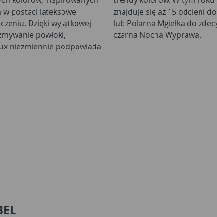
 w postaci lateksowej
katnych jak Okruch Lodu
czeniu. Dzięki wyjątkowej
towy Zmierzch lub prawie
 zmywanie powłoki,
czarna Nocna Wyprawa.
ulux niezmiennie podpowiada
BEL