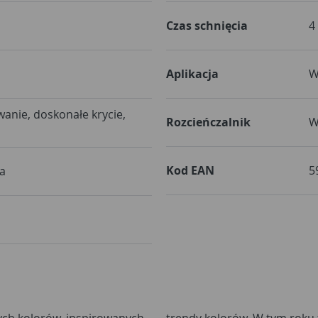
Czas schnięcia
4
Aplikacja
W
nie, doskonałe krycie,
Rozcieńczalnik
W
Kod EAN
5
a
łych kolorów, inspirowanych
nawskie szarości. W palecie