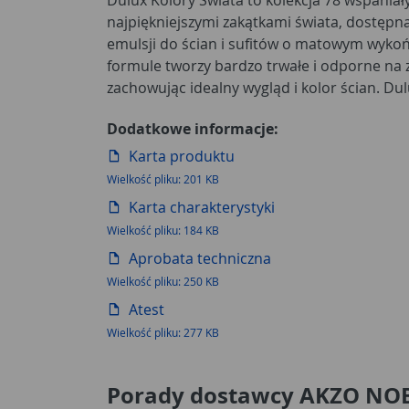
najpiękniejszymi zakątkami świata, dostępna
znajduje się aż 15 odcieni do wyboru: od deli
emulsji do ścian i sufitów o matowym wykoń
lub Polarna Mgiełka do zdecydowanych Grafi
formule tworzy bardzo trwałe i odporne na
zachowując idealny wygląd i kolor ścian. D
Dodatkowe informacje:
Karta produktu
Wielkość pliku: 201 KB
Karta charakterystyki
Wielkość pliku: 184 KB
Aprobata techniczna
Wielkość pliku: 250 KB
Atest
Wielkość pliku: 277 KB
Porady dostawcy AKZO NO