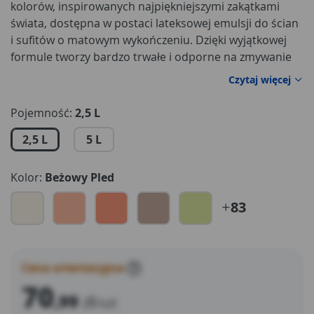
kolorów, inspirowanych najpiękniejszymi zakątkami
świata, dostępna w postaci lateksowej emulsji do ścian
i sufitów o matowym wykończeniu. Dzięki wyjątkowej
formule tworzy bardzo trwałe i odporne na zmywanie
powłoki, zachowując idealny wygląd i kolor ścian. Dulux
Czytaj więcej
niezmiennie podpowiada trendy kolorów. W tym roku
to nadal skandynawskie szarości. W palecie znajduje się
Pojemność:
2,5 L
aż 15 odcieni do wyboru: od delikatnych jak Okruch
2,5 L
5 L
Lodu lub Polarna Mgiełka do zdecydowanych Grafitowy
Zmierzch lub prawie czarna Nocna Wyprawa.
Kolor:
Beżowy Pled
83
Cena orientacyjna
?
70
,99
zł
/szt