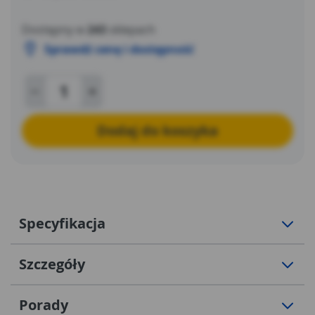
Dostępny w
243
sklepach
Sprawdź cenę i dostępność
Dodaj do koszyka
Specyfikacja
Szczegóły
Porady