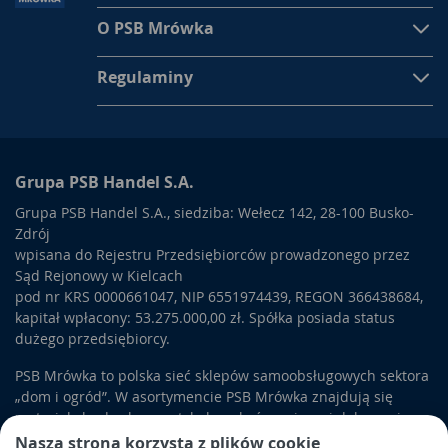
O PSB Mrówka
Regulaminy
Grupa PSB Handel S.A.
Grupa PSB Handel S.A., siedziba: Wełecz 142, 28-100 Busko-
Zdrój
wpisana do Rejestru Przedsiębiorców prowadzonego przez
Sąd Rejonowy w Kielcach
pod nr KRS 0000661047, NIP 6551974439, REGON 366438684,
kapitał wpłacony: 53.275.000,00 zł. Spółka posiada status
dużego przedsiębiorcy.
PSB Mrówka to polska sieć sklepów samoobsługowych sektora
„dom i ogród”. W asortymencie PSB Mrówka znajdują się
materiały budowlane, artykuły wykończeniowe i dekoracyjne,
wyposażenie łazienek i kuchni, elektronarzędzia, a także
Nasza strona korzysta z plików cookie