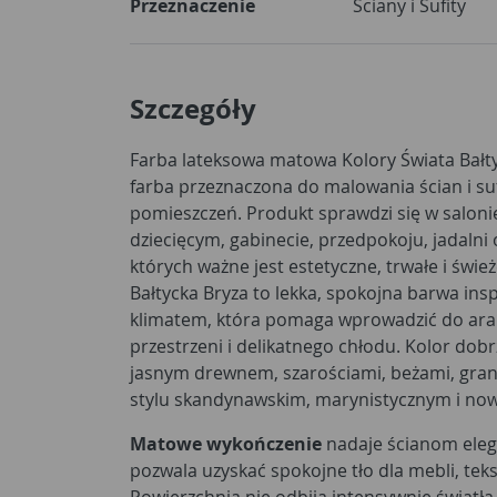
Przeznaczenie
Ściany i Sufity
Szczegóły
Farba lateksowa matowa Kolory Świata Bałtyc
farba przeznaczona do malowania ścian i s
pomieszczeń. Produkt sprawdzi się w salonie
dziecięcym, gabinecie, przedpokoju, jadalni
których ważne jest estetyczne, trwałe i świ
Bałtycka Bryza to lekka, spokojna barwa i
klimatem, która pomaga wprowadzić do aranż
przestrzeni i delikatnego chłodu. Kolor dobr
jasnym drewnem, szarościami, beżami, gra
stylu skandynawskim, marynistycznym i no
Matowe wykończenie
nadaje ścianom elega
pozwala uzyskać spokojne tło dla mebli, teks
Powierzchnia nie odbija intensywnie światła