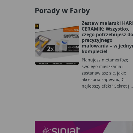
Porady w Farby
Zestaw malarski HA
CERAMIK: Wszystko,
czego potrzebujesz d
precyzyjnego
malowania – w jedn
komplecie!
Planujesz metamorfozę
swojego mieszkania i
zastanawiasz się, jakie
akcesoria zapewnią Ci
najlepszy efekt? Sekret [...