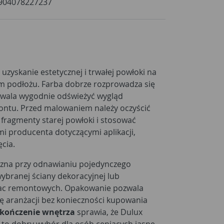
904078227237
 uzyskanie estetycznej i trwałej powłoki na
 podłożu. Farba dobrze rozprowadza się
zwala wygodnie odświeżyć wygląd
ntu. Przed malowaniem należy oczyścić
 fragmenty starej powłoki i stosować
mi producenta dotyczącymi aplikacji,
cia.
czna przy odnawianiu pojedynczego
ybranej ściany dekoracyjnej lub
ac remontowych. Opakowanie pozwala
 aranżacji bez konieczności kupowania
kończenie wnętrza
sprawia, że Dulux
a to dobry wybór dla osób ceniących jasne