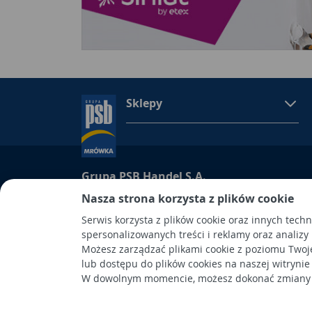
Sklepy
Grupa PSB Handel S.A.
Grupa PSB Handel S.A., siedziba: Wełecz 142, 28-
Nasza strona korzysta z plików cookie
wpisana do Rejestru Przedsiębiorców prowadzon
Serwis korzysta z plików cookie oraz innych tech
Kielcach
spersonalizowanych treści i reklamy oraz analizy
pod nr KRS 0000661047, NIP 6551974439, REGON
Możesz zarządzać plikami cookie z poziomu Twoj
kapitał wpłacony: 53.275.000,00 zł. Spółka posiad
lub dostępu do plików cookies na naszej witrynie
W dowolnym momencie, możesz dokonać zmiany s
Wykonanie: