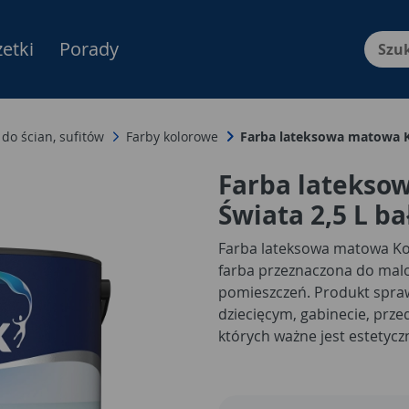
etki
Porady
Menu Produktów, nawigacja: E
 do ścian, sufitów
Farby kolorowe
Farba lateksowa matowa K
Farba latekso
Świata 2,5 L b
Farba lateksowa matowa Kolo
farba przeznaczona do malo
pomieszczeń. Produkt sprawd
dziecięcym, gabinecie, prze
których ważne jest estetycz
Bałtycka Bryza to lekka, s
klimatem, która pomaga wpr
przestrzeni i delikatnego c