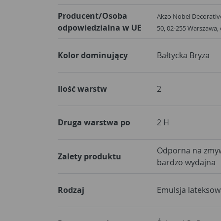
Producent/Osoba
Akzo Nobel Decorative
odpowiedzialna w UE
50, 02-255 Warszawa
Kolor dominujący
Bałtycka Bryza
Ilość warstw
2
Druga warstwa po
2 H
Odporna na zmywa
Zalety produktu
bardzo wydajna
Rodzaj
Emulsja lateksow