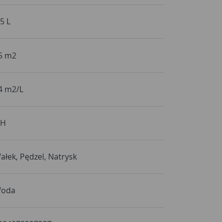
,5 L
5 m2
4 m2/L
 H
ałek, Pędzel, Natrysk
oda