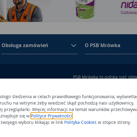
Obsługa zamówień
O PSB Mrówka
PSB Mrówka to polska sieć skl
asortymencie PSB Mrówka znajd
100 Busko-Zdrój
wykończeniowe i dekoracyjne, w
ego przez Sąd Rejonowy w
także artykuły związane z ogr
nologii śledzenia w celach prawidłowego funkcjonowania, wyświetla
 ruchu na witrynie żeby wiedzieć skąd pochodzą nasi użytkownicy.
 366438684,
Obowiązek
Po
ej przeglądarki. Więcej informacji na temat warunków przechowyw
a status dużego przedsiębiorcy.
informacyjny
 znajduje się w
Polityce Prywatności
.
Po
wojego wyboru klikając w link
Polityka Cookies
w stopce strony.
Wspierają n