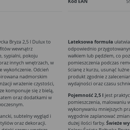
Kod EAN
5
ka Bryza 2,5 l Dulux to
Lateksowa formuła
ułatwia
ufitów wewnątrz
odpowiednio przygotowanym
, sypialni, pokoju
wałkiem lub pędzlem, co po
 oraz innych wnętrzach, w
pomieszczenia podczas remo
eże wykończenie. Odcień
ścianę z kurzu, usunąć luźne
nspirowana nadmorskim
produkt zgodnie z zalecenia
acji wrażenie czystości,
wydajności oraz czasu schnię
ze komponuje się z bielą,
Pojemność 2,5 l
jest prakty
natem oraz dodatkami w
pomieszczenia, malowaniu w
woczesnym.
wykonywaniu mniejszych pr
ncki, subtelny wygląd i
wygodnie zaplanować zmianę
tyliów oraz dekoracji.
dużej ilości farby.
Świeże wy
, dzięki czemu wnętrze
Kolory Świata Bałtycka Bryz