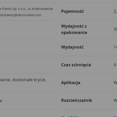
 Paints Sp. z o.o., ul. Krakowiaków
Pojemność
2
, dostawcy@akzonobel.com
Wydajność z
3
opakowania
Wydajność
1
Czas schnięcia
4
nie, doskonałe krycie,
Aplikacja
W
Rozcieńczalnik
W
a