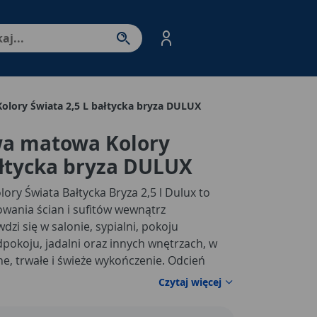
nter - przejdź do strony produktów. Spacja – otwórz/zamkni
olory Świata 2,5 L bałtycka bryza DULUX
wa matowa Kolory
ałtycka bryza DULUX
ry Świata Bałtycka Bryza 2,5 l Dulux to
wania ścian i sufitów wewnątrz
zi się w salonie, sypialni, pokoju
dpokoju, jadalni oraz innych wnętrzach, w
ne, trwałe i świeże wykończenie. Odcień
pokojna barwa inspirowana nadmorskim
Czytaj więcej
owadzić do aranżacji wrażenie czystości,
hłodu. Kolor dobrze komponuje się z bielą,