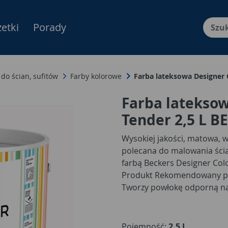
etki
Porady
Menu Produktów, nawigacja: E
 do ścian, sufitów
Farby kolorowe
Farba lateksowa Designer 
Farba lateksow
Tender 2,5 L B
Wysokiej jakości, matowa, 
polecana do malowania ścia
farbą Beckers Designer Col
Produkt Rekomendowany prz
Tworzy powłokę odporną na
Farba wyróżnia się dobrym k
nieznaczny zapach w czasie 
rozprowadza, nie chlapie w 
Pojemność:
2,5 L