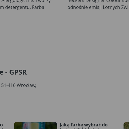
Alergologiczne. Tworzy
czne, europejskie normy
m detergentu. Farba
odnośnie emisji Lotnych Zwi
e - GPSR
, 51-416 Wrocław,
wo
Jaką farbę wybrać do