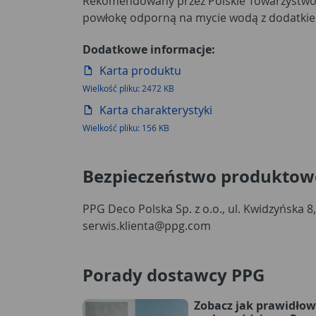
Rekomendowany przez Polskie Towarzystwo 
Beckers Designer Colour spełnia rygorysty
powłokę odporną na mycie wodą z dodatkie
Dodatkowe informacje:
Karta produktu
Wielkość pliku: 2472 KB
Karta charakterystyki
Wielkość pliku: 156 KB
Bezpieczeństwo produktow
PPG Deco Polska Sp. z o.o., ul. Kwidzyńska 8
serwis.klienta@ppg.com
Porady dostawcy PPG
Zobacz jak prawidło