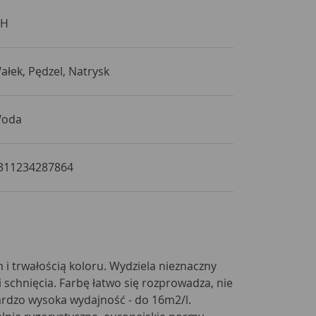
 H
ałek, Pędzel, Natrysk
oda
311234287864