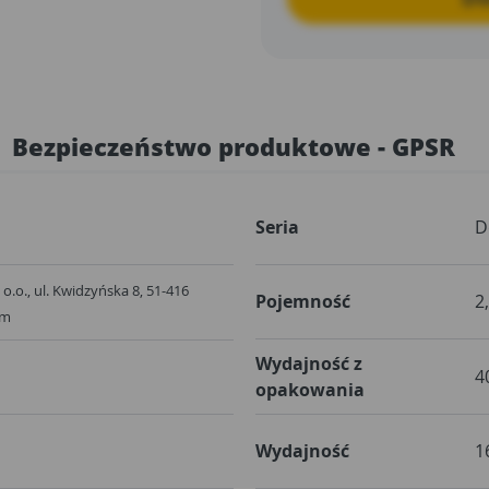
Bezpieczeństwo produktowe - GPSR
Seria
D
o.o., ul. Kwidzyńska 8, 51-416
Pojemność
2
om
Wydajność z
4
opakowania
Wydajność
1