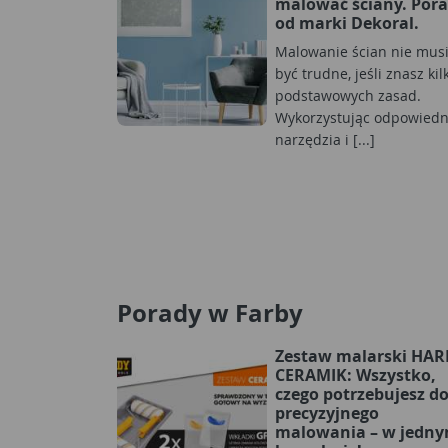
malować ściany. Por
od marki Dekoral.
Malowanie ścian nie mus
być trudne, jeśli znasz kil
podstawowych zasad.
Wykorzystując odpowiedn
narzędzia i [...]
Porady w Farby
Zestaw malarski HA
CERAMIK: Wszystko,
czego potrzebujesz d
precyzyjnego
malowania – w jedn