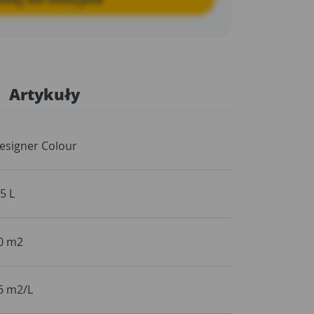
Artykuły
esigner Colour
,5 L
0 m2
6 m2/L