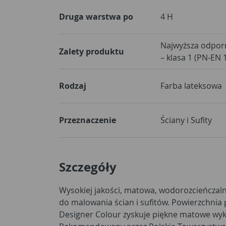
Druga warstwa po
4 H
Najwyższa odpor
Zalety produktu
– klasa 1 (PN-EN 
Rodzaj
Farba lateksowa
Przeznaczenie
Ściany i Sufity
Szczegóły
Wysokiej jakości, matowa, wodorozcieńczaln
wyróżnia się dobrym kryciem i trwałością 
do malowania ścian i sufitów. Powierzchni
zapach w czasie nanoszenia i schnięcia. Farb
Designer Colour zyskuje piękne matowe wyk
chlapie w trakcie aplikacji. Bardzo wysoka wy