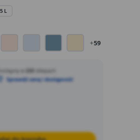
 Colour spełnia rygorystyczne, europejskie
5 L
ych Związków Organicznych – 0 % LZO.
59
ostępny w
233
sklepach
Sprawdź cenę i dostępność
daj do koszyka