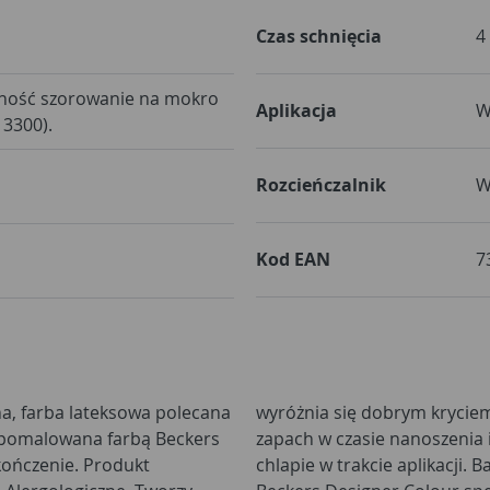
Czas schnięcia
4
ność szorowanie na mokro
Aplikacja
W
13300).
Rozcieńczalnik
W
Kod EAN
7
a, farba lateksowa polecana
koloru. Wydziela nieznaczny
a pomalowana farbą Beckers
ę łatwo się rozprowadza, nie
ończenie. Produkt
dajność - do 16m2/l.