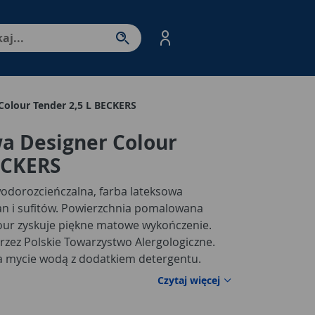
nter - przejdź do strony produktów. Spacja – otwórz/zamkni
Colour Tender 2,5 L BECKERS
a Designer Colour
ECKERS
wodorozcieńczalna, farba lateksowa
n i sufitów. Powierzchnia pomalowana
our zyskuje piękne matowe wykończenie.
ez Polskie Towarzystwo Alergologiczne.
 mycie wodą z dodatkiem detergentu.
ryciem i trwałością koloru. Wydziela
Czytaj więcej
nanoszenia i schnięcia. Farbę łatwo się
trakcie aplikacji. Bardzo wysoka wydajność -