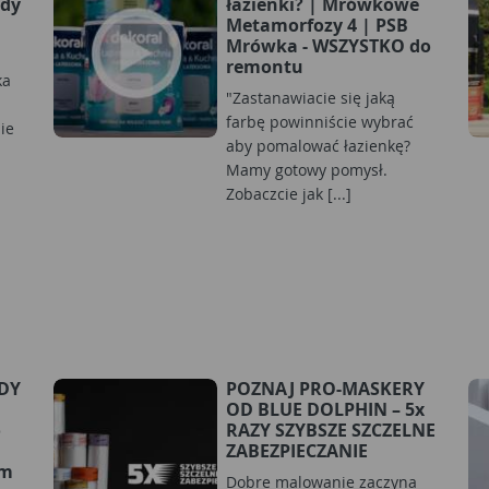
ady
łazienki? | Mrówkowe
Metamorfozy 4 | PSB
Mrówka - WSZYSTKO do
i
remontu
ka
"Zastanawiacie się jaką
farbę powinniście wybrać
ie
aby pomalować łazienkę?
Mamy gotowy pomysł.
Zobaczcie jak [...]
RDY
POZNAJ PRO-MASKERY
OD BLUE DOLPHIN – 5x
o
RAZY SZYBSZE SZCZELNE
ZABEZPIECZANIE
ym
Dobre malowanie zaczyna