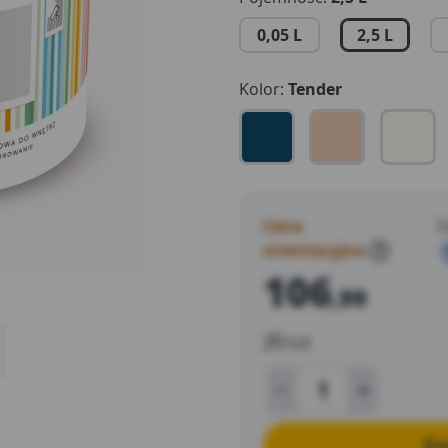
do 16m2/l. Beckers Designer
0,05 L
2,5 L
normy odnośnie emisji Lotn
Kolor:
Tender
Cena
D
orientacyjna
?
106
,99
zł
/szt
Do