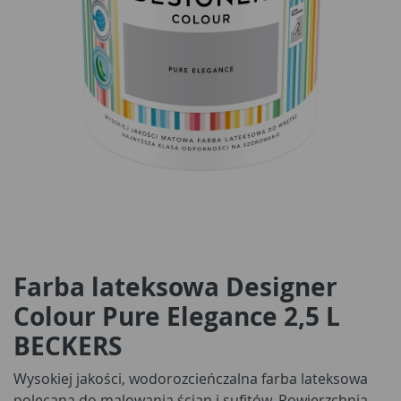
Farba lateksowa Designer
Colour Pure Elegance 2,5 L
BECKERS
Wysokiej jakości, wodorozcieńczalna farba lateksowa
polecana do malowania ścian i sufitów. Powierzchnia