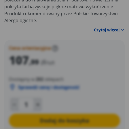
pokryta farbą zyskuje piękne matowe wykończenie.
Produkt rekomendowany przez Polskie Towarzystwo
Alergologiczne.
Czytaj więcej
Cena orientacyjna
?
107
,99
zł
/szt
Dostępny w
202
sklepach
Sprawdź cenę i dostępność
Dodaj do koszyka