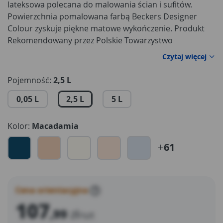
lateksowa polecana do malowania ścian i sufitów.
Powierzchnia pomalowana farbą Beckers Designer
Colour zyskuje piękne matowe wykończenie. Produkt
Rekomendowany przez Polskie Towarzystwo
Alergologiczne. Tworzy powłokę odporną na mycie
Czytaj więcej
wodą z dodatkiem detergentu. Farba wyróżnia się
dobrym kryciem i trwałością koloru. Wydziela
Pojemność:
2,5 L
nieznaczny zapach w czasie nanoszenia i schnięcia.
0,05 L
2,5 L
5 L
Farbę łatwo się rozprowadza, nie chlapie w trakcie
aplikacji. Bardzo wysoka wydajność - do 16m2/l.
Beckers Designer Colour spełnia rygorystyczne,
Kolor:
Macadamia
europejskie normy odnośnie emisji Lotnych Związków
61
Organicznych – 0 % LZO.
Cena orientacyjna
?
107
,99
zł
/szt