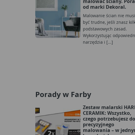
malować ściany. Por
od marki Dekoral.
Malowanie ścian nie mus
być trudne, jeśli znasz kil
podstawowych zasad.
Wykorzystując odpowiedn
narzędzia i [...]
Porady w Farby
Zestaw malarski HA
CERAMIK: Wszystko,
czego potrzebujesz d
precyzyjnego
malowania – w jedn