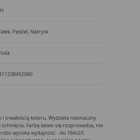
 H
ałek, Pędzel, Natrysk
oda
311238492080