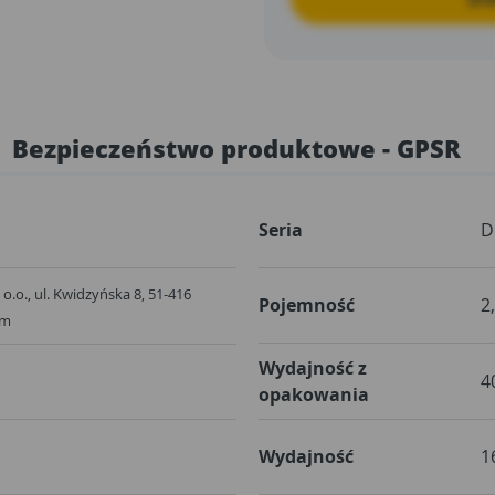
Bezpieczeństwo produktowe - GPSR
Seria
D
o.o., ul. Kwidzyńska 8, 51-416
Pojemność
2
om
Wydajność z
4
opakowania
Wydajność
1