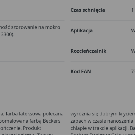
Czas schnięcia
1
ność szorowanie na mokro
Aplikacja
W
13300).
Rozcieńczalnik
W
Kod EAN
7
a, farba lateksowa polecana
koloru. Wydziela nieznaczny
a pomalowana farbą Beckers
ę łatwo się rozprowadza, nie
ończenie. Produkt
dajność - do 16m2/l.