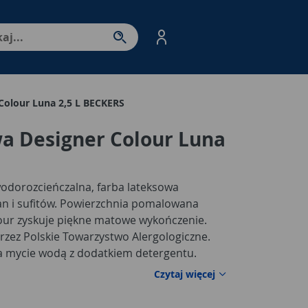
nter - przejdź do strony produktów. Spacja – otwórz/zamkni
Colour Luna 2,5 L BECKERS
a Designer Colour Luna
wodorozcieńczalna, farba lateksowa
n i sufitów. Powierzchnia pomalowana
our zyskuje piękne matowe wykończenie.
ez Polskie Towarzystwo Alergologiczne.
 mycie wodą z dodatkiem detergentu.
ryciem i trwałością koloru. Wydziela
Czytaj więcej
nanoszenia i schnięcia. Farbę łatwo się
trakcie aplikacji. Bardzo wysoka wydajność -