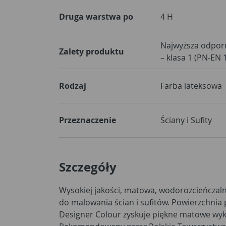
Druga warstwa po
4 H
Najwyższa odpor
Zalety produktu
– klasa 1 (PN-EN 
Rodzaj
Farba lateksowa
Przeznaczenie
Ściany i Sufity
Szczegóły
Wysokiej jakości, matowa, wodorozcieńczaln
wyróżnia się dobrym kryciem i trwałością 
do malowania ścian i sufitów. Powierzchni
zapach w czasie nanoszenia i schnięcia. Farb
Designer Colour zyskuje piękne matowe wyk
chlapie w trakcie aplikacji. Bardzo wysoka wy