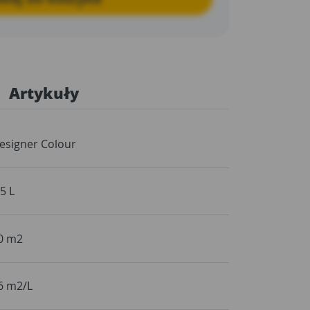
Artykuły
esigner Colour
,5 L
0 m2
6 m2/L