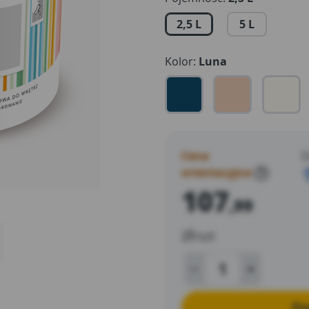
do 16m2/l. Beckers Designer
2,5 L
5 L
normy odnośnie emisji Lotn
Kolor:
Luna
Cena
D
orientacyjna
?
107
,99
zł
/szt
Do