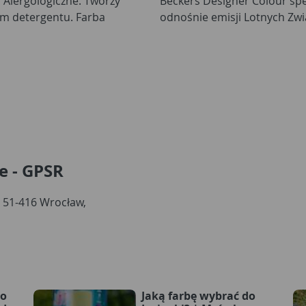
Alergologiczne. Tworzy
czne, europejskie normy
m detergentu. Farba
odnośnie emisji Lotnych Zwi
e - GPSR
, 51-416 Wrocław,
wo
Jaką farbę wybrać do