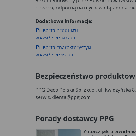
Rekomendowany przez Polskie Towarzystwo 
Beckers Designer Colour spełnia rygorysty
powłokę odporną na mycie wodą z dodatkie
Dodatkowe informacje:
Karta produktu
Wielkość pliku: 2472 KB
Karta charakterystyki
Wielkość pliku: 156 KB
Bezpieczeństwo produktow
PPG Deco Polska Sp. z o.o., ul. Kwidzyńska 8
serwis.klienta@ppg.com
Porady dostawcy PPG
Zobacz jak prawidło