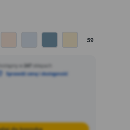
 Colour spełnia rygorystyczne, europejskie
ych Związków Organicznych – 0 % LZO.
59
ostępny w
247
sklepach
Sprawdź cenę i dostępność
daj do koszyka