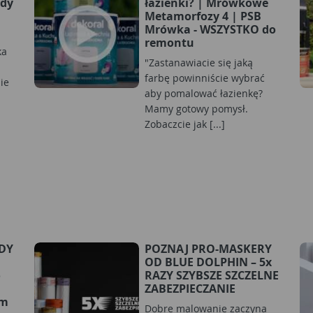
ady
łazienki? | Mrówkowe
Metamorfozy 4 | PSB
Mrówka - WSZYSTKO do
i
remontu
ka
"Zastanawiacie się jaką
farbę powinniście wybrać
ie
aby pomalować łazienkę?
Mamy gotowy pomysł.
Zobaczcie jak [...]
RDY
POZNAJ PRO-MASKERY
OD BLUE DOLPHIN – 5x
o
RAZY SZYBSZE SZCZELNE
ZABEZPIECZANIE
ym
Dobre malowanie zaczyna