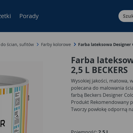
etki
Porady
Menu Produktów, nawigacja: E
 do ścian, sufitów
Farby kolorowe
Farba lateksowa Designer 
Farba lateksow
2,5 L BECKERS
Wysokiej jakości, matowa, 
polecana do malowania ścia
farbą Beckers Designer Col
Produkt Rekomendowany prz
Tworzy powłokę odporną na
Farba wyróżnia się dobrym k
nieznaczny zapach w czasie 
rozprowadza, nie chlapie w 
Pojemność:
2,5 L