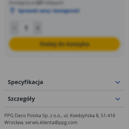
Dostępny w
227
sklepach
Sprawdź cenę i dostępność
Dodaj do koszyka
Specyfikacja
Szczegóły
PPG Deco Polska Sp. z o.o., ul. Kwidzyńska 8, 51-416
Wrocław, serwis.klienta@ppg.com