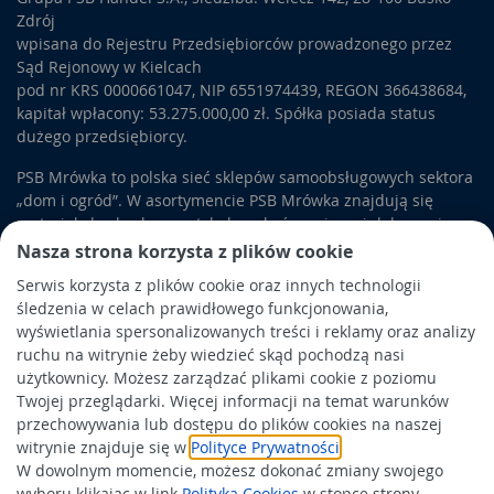
Zdrój
wpisana do Rejestru Przedsiębiorców prowadzonego przez
Sąd Rejonowy w Kielcach
pod nr KRS 0000661047, NIP 6551974439, REGON 366438684,
kapitał wpłacony: 53.275.000,00 zł. Spółka posiada status
dużego przedsiębiorcy.
PSB Mrówka to polska sieć sklepów samoobsługowych sektora
„dom i ogród”. W asortymencie PSB Mrówka znajdują się
materiały budowlane, artykuły wykończeniowe i dekoracyjne,
wyposażenie łazienek i kuchni, elektronarzędzia, a także
Nasza strona korzysta z plików cookie
artykuły związane z ogrodem i otoczeniem domu.
Serwis korzysta z plików cookie oraz innych technologii
śledzenia w celach prawidłowego funkcjonowania,
Obowiązek informacyjny
wyświetlania spersonalizowanych treści i reklamy oraz analizy
Polityka prywatności
ruchu na witrynie żeby wiedzieć skąd pochodzą nasi
użytkownicy. Możesz zarządzać plikami cookie z poziomu
Polityka Cookies
Twojej przeglądarki. Więcej informacji na temat warunków
Odbiór zużytego sprzętu
przechowywania lub dostępu do plików cookies na naszej
witrynie znajduje się w
Polityce Prywatności
.
W dowolnym momencie, możesz dokonać zmiany swojego
Wspierają nas:
wyboru klikając w link
Polityka Cookies
w stopce strony.