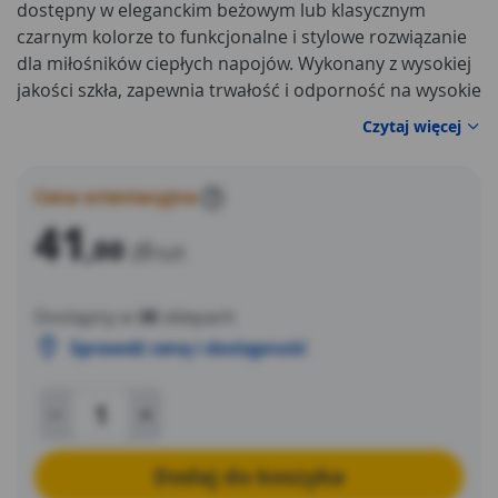
dostępny w eleganckim beżowym lub klasycznym
czarnym kolorze to funkcjonalne i stylowe rozwiązanie
dla miłośników ciepłych napojów. Wykonany z wysokiej
jakości szkła, zapewnia trwałość i odporność na wysokie
temperatury. Jego pojemność pozwala na
Czytaj więcej
przygotowanie i serwowanie ulubionej herbaty, kawy
czy zupy w komfortowych warunkach. Nowoczesny
design i neutralne kolory sprawiają, że dzbanek
Cena orientacyjna
?
doskonale komponuje się z różnymi aranżacjami
41
,00
zł
kuchni, dodając jej elegancji i funkcjonalności. Idealny
/szt
zarówno na co dzień, jak i na specjalne okazje.
Dostępny w
38
sklepach
Sprawdź cenę i dostępność
Dodaj do koszyka