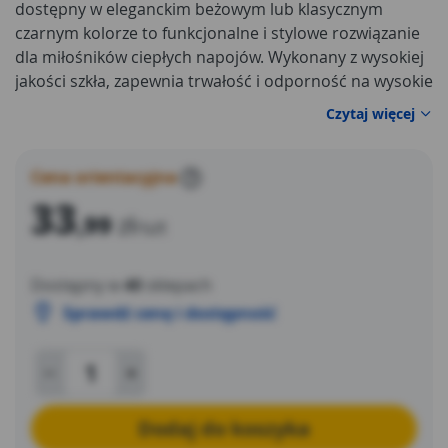
dostępny w eleganckim beżowym lub klasycznym
czarnym kolorze to funkcjonalne i stylowe rozwiązanie
dla miłośników ciepłych napojów. Wykonany z wysokiej
jakości szkła, zapewnia trwałość i odporność na wysokie
temperatury. Jego pojemność pozwala na
Czytaj więcej
przygotowanie i serwowanie ulubionej herbaty, kawy
czy zupy w komfortowych warunkach. Nowoczesny
design i neutralne kolory sprawiają, że dzbanek
Cena orientacyjna
?
doskonale komponuje się z różnymi aranżacjami
33
,99
zł
kuchni, dodając jej elegancji i funkcjonalności. Idealny
/szt
zarówno na co dzień, jak i na specjalne okazje.
Dostępny w
40
sklepach
Sprawdź cenę i dostępność
Dodaj do koszyka