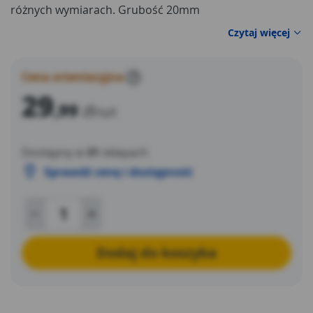
różnych wymiarach. Grubość 20mm
Czytaj więcej
Cena orientacyjna
?
29
,99
zł
/szt
Dostępny w
31
sklepach
Sprawdź cenę i dostępność
Dodaj do koszyka