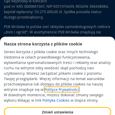
Sąd Rejonowy w Kielcach
pod nr KRS 0000661047, NIP 6551974439, REGON 366438684,
kapitał wpłacony: 53.275.000,00 zł. Spółka posiada status
dużego przedsiębiorcy.
PSB Mrówka to polska sieć sklepów samoobsługowych sektora
„dom i ogród”. W asortymencie PSB Mrówka znajdują się
materiały budowlane, artykuły wykończeniowe i dekoracyjne,
wyposażenie łazienek i kuchni, elektronarzędzia, a także
Nasza strona korzysta z plików cookie
artykuły związane z ogrodem i otoczeniem domu.
Serwis korzysta z plików cookie oraz innych technologii
śledzenia w celach prawidłowego funkcjonowania,
Obowiązek informacyjny
wyświetlania spersonalizowanych treści i reklamy oraz analizy
Polityka prywatności
ruchu na witrynie żeby wiedzieć skąd pochodzą nasi
użytkownicy. Możesz zarządzać plikami cookie z poziomu
Polityka Cookies
Twojej przeglądarki. Więcej informacji na temat warunków
Odbiór zużytego sprzętu
przechowywania lub dostępu do plików cookies na naszej
witrynie znajduje się w
Polityce Prywatności
.
W dowolnym momencie, możesz dokonać zmiany swojego
Wspierają nas:
wyboru klikając w link
Polityka Cookies
w stopce strony.
Zmień ustawienia