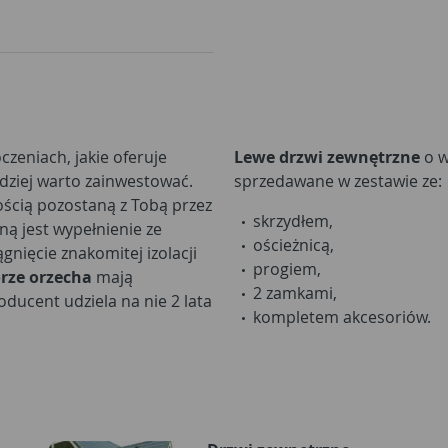
czeniach, jakie oferuje
Lewe drzwi zewnętrzne
o 
rdziej warto zainwestować.
sprzedawane w zestawie ze:
nością pozostaną z Tobą przez
skrzydłem,
ną jest wypełnienie ze
ościeżnicą,
gnięcie znakomitej izolacji
progiem,
orze orzecha
mają
2 zamkami,
ducent udziela na nie 2 lata
kompletem akcesoriów.