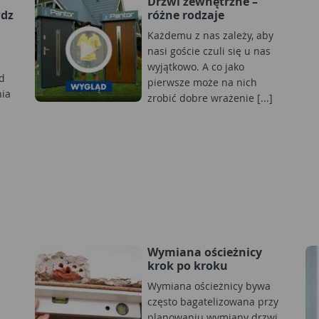
Drzwi zewnętrzne –
wdz
różne rodzaje
Każdemu z nas zależy, aby
nasi goście czuli się u nas
wyjątkowo. A co jako
d
pierwsze może na nich
nia
zrobić dobre wrażenie [...]
Wymiana ościeżnicy
krok po kroku
Wymiana ościeżnicy bywa
często bagatelizowana przy
planowaniu wymiany drzwi.