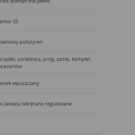
rzwi zewnętrzne pełne
antor 55
pieniony polistyren
krzydło, ościeżnica, próg, zamki, komplet
kcesoriów
amek wpuszczany
 x zawiasy wkręcane regulowane