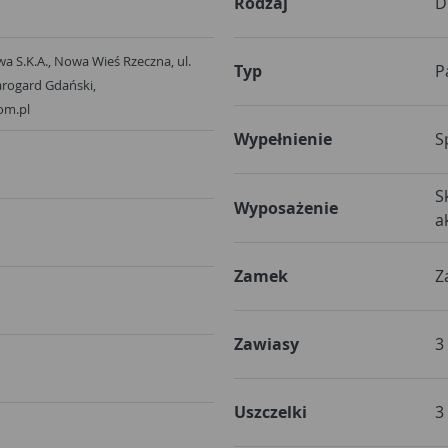
Rodzaj
D
wa S.K.A., Nowa Wieś Rzeczna, ul.
Typ
P
arogard Gdański,
om.pl
Wypełnienie
S
S
Wyposażenie
a
Zamek
Z
Zawiasy
3
Uszczelki
3