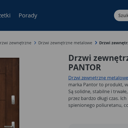
etki
Porady
Menu Produktów, nawigacja: E
rzwi zewnętrzne
Drzwi zewnętrzne metalowe
Drzwi zewnętr
Drzwi zewnętr
PANTOR
Drzwi zewnętrzne metalow
marka Pantor to produkt, w 
Są solidne, stabilne i trwał
przez bardzo długi czas. Ich
spienionego poliuretanu, co
cieplnej.
Stalowe drzwi ze
powierzchnię odporną na za
lata gwarancji.