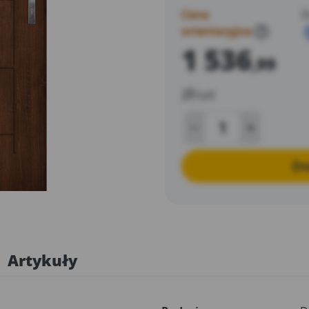
Cena
D
orientacyjna
?
1 536
,99
zł
/szt
Do
Artykuły