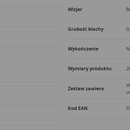
Wizjer
B
Grubość blachy
0
Wykończenie
N
Wymiary produktu
2
s
Zestaw zawiera
u
Kod EAN
5