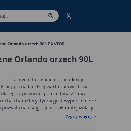
nter - przejdź do strony produktów. Spacja – otwórz/zamkni
zne Orlando orzech 90L PANTOR
zne Orlando orzech 90L
e
o unikalnych tłoczeniach, jakie oferuje
który jak najbardziej warto zainwestować.
e, dlatego z pewnością pozostaną z Tobą
 cechą charakterystyczną jest wypełnienie ze
 pozwala na osiągnięcie znakomitej izolacji
wnętrzne w kolorze orzecha
mają
Czytaj więcej
rysowania, a producent udziela na nie 2