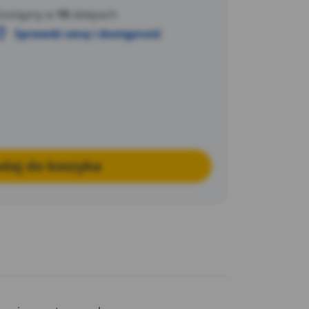
ostępny w
19
sklepach
Sprawdź cenę i dostępność
daj do koszyka