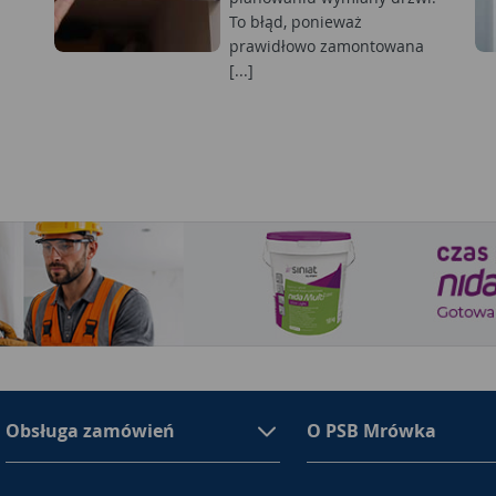
To błąd, ponieważ
prawidłowo zamontowana
[...]
Obsługa zamówień
O PSB Mrówka