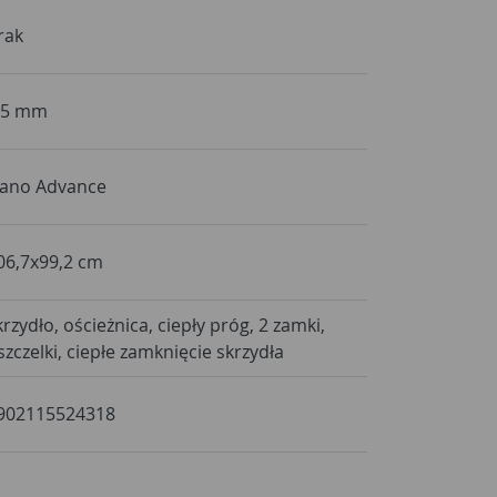
rak
,5 mm
ano Advance
06,7x99,2 cm
krzydło, ościeżnica, ciepły próg, 2 zamki,
szczelki, ciepłe zamknięcie skrzydła
902115524318