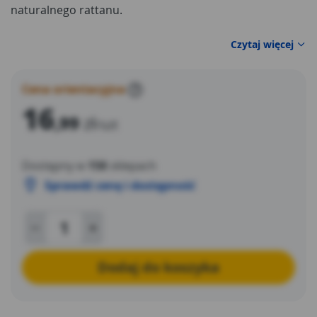
naturalnego rattanu.
Czytaj więcej
Cena orientacyjna
?
16
,99
zł
/szt
Dostępny w
158
sklepach
Sprawdź cenę i dostępność
Dodaj do koszyka