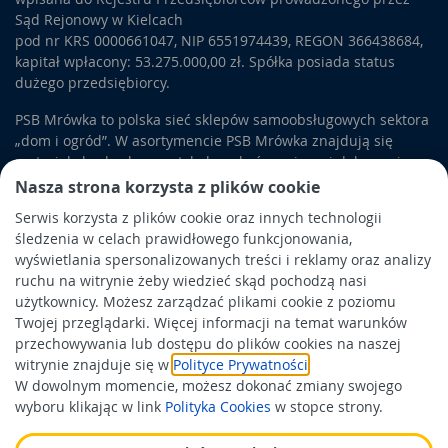
Sąd Rejonowy w Kielcach
pod nr KRS 0000661047, NIP 6551974439, REGON 366438684,
kapitał wpłacony: 53.275.000,00 zł. Spółka posiada status
dużego przedsiębiorcy.
PSB Mrówka to polska sieć sklepów samoobsługowych sektora
„dom i ogród”. W asortymencie PSB Mrówka znajdują się
materiały budowlane, artykuły wykończeniowe i dekoracyjne,
wyposażenie łazienek i kuchni, elektronarzędzia, a także
Nasza strona korzysta z plików cookie
artykuły związane z ogrodem i otoczeniem domu.
Serwis korzysta z plików cookie oraz innych technologii
śledzenia w celach prawidłowego funkcjonowania,
Obowiązek informacyjny
wyświetlania spersonalizowanych treści i reklamy oraz analizy
Polityka prywatności
ruchu na witrynie żeby wiedzieć skąd pochodzą nasi
użytkownicy. Możesz zarządzać plikami cookie z poziomu
Polityka Cookies
Twojej przeglądarki. Więcej informacji na temat warunków
Odbiór zużytego sprzętu
przechowywania lub dostępu do plików cookies na naszej
witrynie znajduje się w
Polityce Prywatności
.
W dowolnym momencie, możesz dokonać zmiany swojego
Wspierają nas:
wyboru klikając w link
Polityka Cookies
w stopce strony.